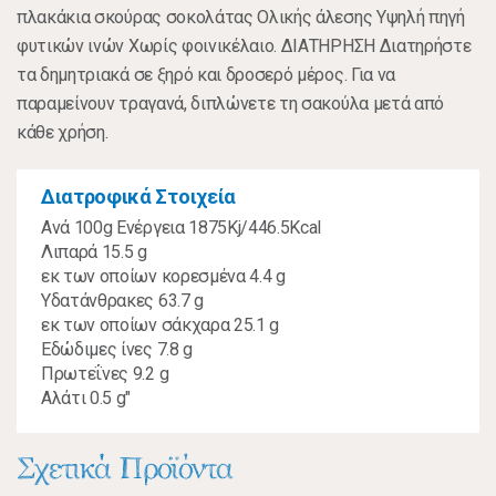
πλακάκια σκούρας σοκολάτας Ολικής άλεσης Υψηλή πηγή
φυτικών ινών Χωρίς φοινικέλαιο. ΔΙΑΤΗΡΗΣΗ Διατηρήστε
τα δημητριακά σε ξηρό και δροσερό μέρος. Για να
παραμείνουν τραγανά, διπλώνετε τη σακούλα μετά από
κάθε χρήση.
Διατροφικά Στοιχεία
Ανά 100g Ενέργεια 1875Kj/446.5Kcal
Λιπαρά 15.5 g
εκ των οποίων κορεσμένα 4.4 g
Υδατάνθρακες 63.7 g
εκ των οποίων σάκχαρα 25.1 g
Εδώδιμες ίνες 7.8 g
Πρωτεΐνες 9.2 g
Αλάτι 0.5 g"
Σχετικά Προϊόντα