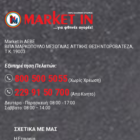
Market In ΑΕΒΕ
ΒΙΠΑ ΜΑΡΚΟΠΟΥΛΟ ΜΕΣΟΓΑΙΑΣ ΑΤΤΙΚΗΣ ΘΕΣΗ ΝΤΟΡΟΒΑΤΕΖΑ,
Τ.Κ. 19003
Εξυπηρέτηση Πελατών:
800 500 5055
call
(Χωρίς Χρέωση)
229 91 50 700
call
(Από Κινητό)
Δευτέρα - Παρασκευή: 08:00 - 17:00
Σάββατο: 08:00 – 14:00
ΣΧΕΤΙΚΑ ΜΕ ΜΑΣ
Η Εταιρεία