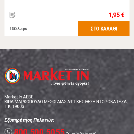
1,95 €
ΣΤΟ ΚΑΛΑΘΙ
13€/λίτρο
Market In ΑΕΒΕ
ΒΙΠΑ ΜΑΡΚΟΠΟΥΛΟ ΜΕΣΟΓΑΙΑΣ ΑΤΤΙΚΗΣ ΘΕΣΗ ΝΤΟΡΟΒΑΤΕΖΑ,
Τ.Κ. 19003
Εξυπηρέτηση Πελατών:
800 500 5055
call