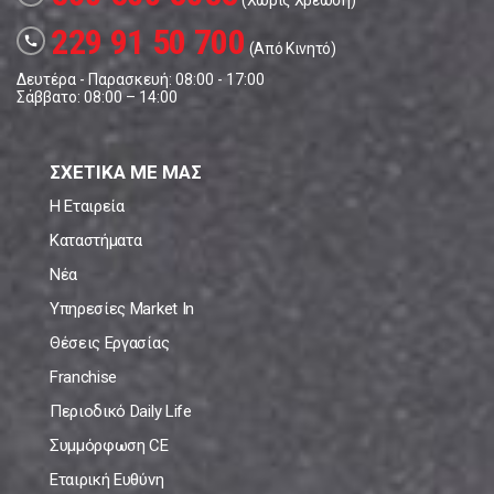
(Χωρίς Χρέωση)
229 91 50 700
call
(Από Κινητό)
Δευτέρα - Παρασκευή: 08:00 - 17:00
Σάββατο: 08:00 – 14:00
ΣΧΕΤΙΚΑ ΜΕ ΜΑΣ
Η Εταιρεία
Καταστήματα
Νέα
Υπηρεσίες Market In
Θέσεις Εργασίας
Franchise
Περιοδικό Daily Life
Συμμόρφωση CE
Εταιρική Ευθύνη