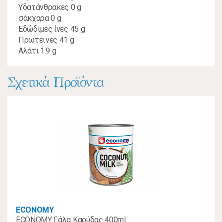
Υδατάνθρακες 0 g
σάκχαρα 0 g
Εδώδιμες ίνες 45 g
Πρωτεϊνες 41 g
Αλάτι 1.9 g
Σχετικά Προϊόντα
ECONOMY
ECONOMY Γάλα Καρύδας 400ml