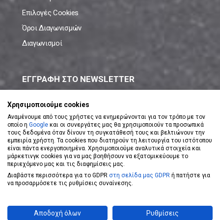
Επιλογές Cookies
Όροι Διαγωνισμών
Διαγωνισμοί
ΕΓΓΡΑΦΗ ΣΤΟ NEWSLETTER
Μάθε πρώτος όλες τις νέες προσφορές!
Χρησιμοποιούμε cookies
Αναμένουμε από τους χρήστες να ενημερώνονται για τον τρόπο με τον
οποίο η
Google
και οι συνεργάτες μας θα χρησιμοποιούν τα προσωπικά
τους δεδομένα όταν δίνουν τη συγκατάθεσή τους και βελτιώνουν την
εμπειρία χρήστη. Τα cookies που διατηρούν τη λειτουργία του ιστότοπου
είναι πάντα ενεργοποιημένα. Χρησιμοποιούμε αναλυτικά στοιχεία και
ΕΓΓΡΑΦΗ ΣΤΟ NEWSLETTER
μάρκετινγκ cookies για να μας βοηθήσουν να εξατομικεύουμε το
περιεχόμενο μας και τις διαφημίσεις μας.
Διαβάστε περισσότερα για το GDPR
στη σελίδα μας GDPR
ή πατήστε για
Αποδέχομαι τους
Όρους Χρήσης
να προσαρμόσετε τις ρυθμίσεις συναίνεσης.
Powered by
eShopKey
Designed by
Koolmetrix
Αποδοχή όλων
Ρυθμίσεις