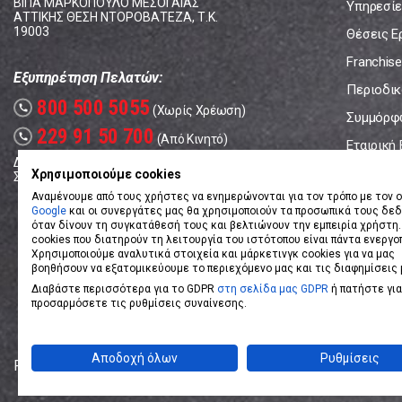
ΒΙΠΑ ΜΑΡΚΟΠΟΥΛΟ ΜΕΣΟΓΑΙΑΣ
Υπηρεσίε
ΑΤΤΙΚΗΣ ΘΕΣΗ ΝΤΟΡΟΒΑΤΕΖΑ, Τ.Κ.
19003
Θέσεις Ε
Franchise
Εξυπηρέτηση Πελατών:
Περιοδικό
800 500 5055
call
(Χωρίς Χρέωση)
Συμμόρφ
229 91 50 700
call
(Από Κινητό)
Εταιρική
Δευτέρα - Παρασκευή: 08:00 - 17:00
Επικοινω
Χρησιμοποιούμε cookies
Σάββατο: 08:00 – 14:00
Αναμένουμε από τους χρήστες να ενημερώνονται για τον τρόπο με τον ο
Google
και οι συνεργάτες μας θα χρησιμοποιούν τα προσωπικά τους δε
όταν δίνουν τη συγκατάθεσή τους και βελτιώνουν την εμπειρία χρήστη.
cookies που διατηρούν τη λειτουργία του ιστότοπου είναι πάντα ενεργο
Χρησιμοποιούμε αναλυτικά στοιχεία και μάρκετινγκ cookies για να μας
βοηθήσουν να εξατομικεύουμε το περιεχόμενο μας και τις διαφημίσεις 
Διαβάστε περισσότερα για το GDPR
στη σελίδα μας GDPR
ή πατήστε για
προσαρμόσετε τις ρυθμίσεις συναίνεσης.
Αποδοχή όλων
Ρυθμίσεις
Powered by
eShopKey
Designed by
Koolmetrix