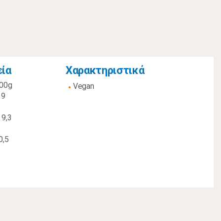
εία
Χαρακτηριστικά
100g
Vegan
19
 9,3
0,5