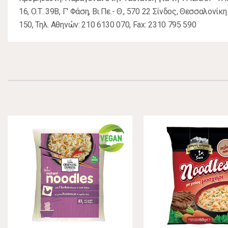
16, Ο.Τ. 39Β, Γ' Φάση, Βι.Πε.- Θ., 570 22 Σίνδος, Θεσσαλονίκ
150, Τηλ. Αθηνών: 210 6130 070, Fax: 2310 795 590