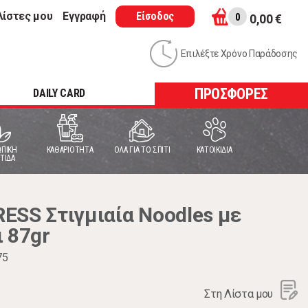
λίστες μου
Εγγραφή
Είσοδος
0
0,00 €
Επιλέξτε Χρόνο Παράδοσης
ΠΡΟΣΦΟΡΕΣ
DAILY CARD
ΠΙΚΗ
ΚΑΘΑΡΙΟΤΗΤΑ
ΟΛΑ ΓΙΑ ΤΟ ΣΠΙΤΙ
ΚΑΤΟΙΚΙΔΙΑ
ΤΙΔΑ
ESS Στιγμιαία Noodles με
 87gr
75
Στη Λίστα μου