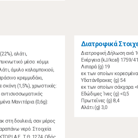
Διατροφικά Στοιχ
Διατροφική Δήλωση ανά 
(22%), αλάτι,
Ενέργεια (kJ/kcal) 1759/4
πυκνωτικό μέσο: κόμμι
Λιπαρά (g) 19
λάτι, άμυλο καλαμποκιού,
εκ των οποίων κορεσμένα
 πράσινο κρεμμυδάκι,
Υδατάνθρακες (g) 54
ε σκόνη (1,5%), χρωστικές:
εκ των οποίων σάκχαρα <
, αντισυσσωματικός
Εδώδιμες Ίνες (g) <0,5
Πρωτεΐνες (g) 8,4
μένα Μανιτάρια (0,6g):
Αλάτι (g) 3,0
κ στη δουλειά, σαν μέρος
παραπάνω νερό. Στοιχεία
ΟΡΙ Α.Ε., Τ.Θ. 1274, Οδός