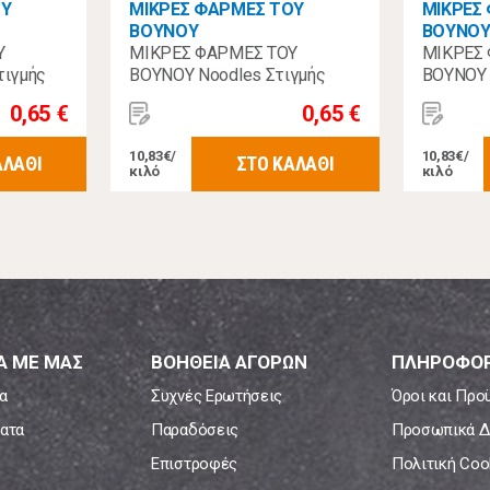
ΟΥ
ΜΙΚΡΕΣ ΦΑΡΜΕΣ ΤΟΥ
ΜΙΚΡΕΣ
ΒΟΥΝΟΥ
ΒΟΥΝΟ
Υ
ΜΙΚΡΕΣ ΦΑΡΜΕΣ ΤΟΥ
ΜΙΚΡΕΣ
ιγμής
ΒΟΥΝΟΥ Noodles Στιγμής
ΒΟΥΝΟΥ 
Κοτόπουλο 60γρ
Χοιρινό 
0,65 €
0,65 €
10,83€/
10,83€/
ΑΛΑΘΙ
ΣΤΟ ΚΑΛΑΘΙ
κιλό
κιλό
Α ΜΕ ΜΑΣ
ΒΟΗΘΕΙΑ ΑΓΟΡΩΝ
ΠΛΗΡΟΦΟΡ
α
Συχνές Ερωτήσεις
Όροι και Προ
ατα
Παραδόσεις
Προσωπικά Δ
Επιστροφές
Πολιτική Coo