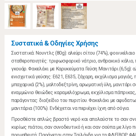
Συστατικά & Οδηγίες Χρήσης
Συστατικά: Νουντλς (80g): αλεύρι σίτου (74%), φοινικέλαιο 
σταθεροποιητές: τριφωσφορικό νάτριο, ανθρακικό κάλιο, 
γκουάρ. Φακελάκι με Καρυκεύματα Γεύση Μανιτάρι (6,5g): α
ενισχυτικά γεύσης: E621, Ε635, ζάχαρη, εκχύλισμα μαγιάς,
μπαχαρικά (2%), μαλτοδεξτρίνη, αρωματική ύλη, μανιτάρι σ
εναμμώνιο θειώδες καραμελόχρωμα, εκχύλισμα πάπρικας
παράγοντας: διοξείδιο του πυριτίου. Φακελάκι με αφυδατω
μανιτάρια (100%). Ενδέχεται να περιέχει ίχνη από σόγια.
Προσθέστε απλώς βραστό νερό και απολαύστε το σαν σνα
κυρίως πιάτου, σαν συνοδευτικό ή και σαν σούπα με λίγο 
προμηθευτή: Παράγεται στην Ταϊλάνδη για τη ΦΛΕΪΒΟΡ ΦΑΚΤ