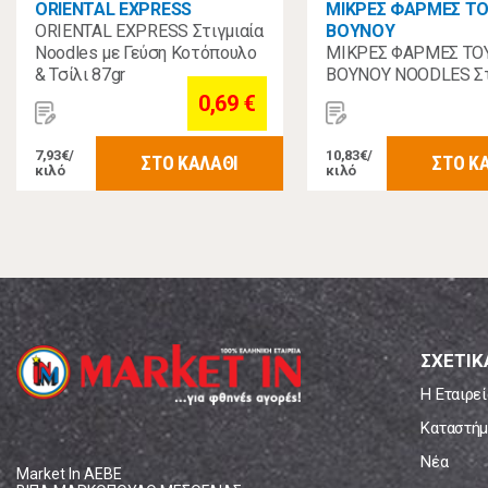
ORIENTAL EXPRESS
ΜΙΚΡΕΣ ΦΑΡΜΕΣ Τ
ORIENTAL EXPRESS Στιγμιαία
ΒΟΥΝΟΥ
Noodles με Γεύση Κοτόπουλο
ΜΙΚΡΕΣ ΦΑΡΜΕΣ ΤΟ
& Τσίλι 87gr
ΒΟΥΝΟΥ NOODLES Στ
Βοδινό 60γρ
0,69 €
7,93€/
10,83€/
ΣΤΟ ΚΑΛΑΘΙ
ΣΤΟ Κ
κιλό
κιλό
ΣΧΕΤΙΚ
Η Εταιρεί
Καταστήμ
Νέα
Market In ΑΕΒΕ