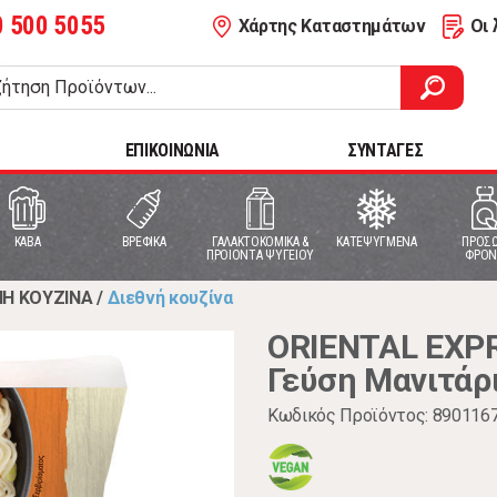
0 500 5055
Χάρτης Καταστημάτων
Οι 
ΕΠΙΚΟΙΝΩΝΙΑ
ΣΥΝΤΑΓΕΣ
ΚΑΒΑ
ΒΡΕΦΙΚΑ
ΓΑΛΑΚΤΟΚΟΜΙΚΑ &
ΚΑΤΕΨΥΓΜΕΝΑ
ΠΡΟΣΩ
ΠΡΟΙΟΝΤΑ ΨΥΓΕΙΟΥ
ΦΡΟΝ
ΝΗ ΚΟΥΖΙΝΑ
/
Διεθνή κουζίνα
ORIENTAL EXPR
Γεύση Μανιτάρι
Κωδικός Προϊόντος: 890116