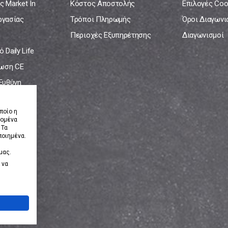
ς Market In
Κόστος Αποστολής
Επιλογές Coo
ργασίας
Τρόποι Πληρωμής
Όροι Διαγων
Περιοχές Εξυπηρέτησης
Διαγωνισμοί
 Daily Life
ωση CE
 Ευθύνη
νία
ποίο η
δομένα
 Τα
ποιημένα.
μας.
 να