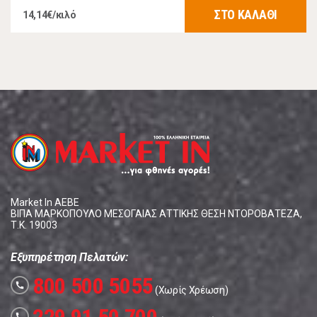
ΣΤΟ ΚΑΛΑΘΙ
14,14€/κιλό
Market In ΑΕΒΕ
ΒΙΠΑ ΜΑΡΚΟΠΟΥΛΟ ΜΕΣΟΓΑΙΑΣ ΑΤΤΙΚΗΣ ΘΕΣΗ ΝΤΟΡΟΒΑΤΕΖΑ,
Τ.Κ. 19003
Εξυπηρέτηση Πελατών:
800 500 5055
call
(Χωρίς Χρέωση)
call