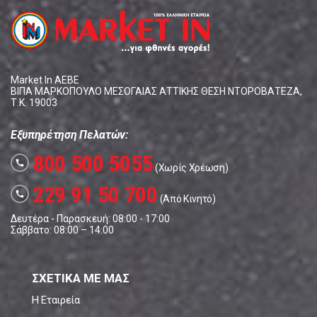
Market In ΑΕΒΕ
ΒΙΠΑ ΜΑΡΚΟΠΟΥΛΟ ΜΕΣΟΓΑΙΑΣ ΑΤΤΙΚΗΣ ΘΕΣΗ ΝΤΟΡΟΒΑΤΕΖΑ,
Τ.Κ. 19003
Εξυπηρέτηση Πελατών:
800 500 5055
call
(Χωρίς Χρέωση)
229 91 50 700
call
(Από Κινητό)
Δευτέρα - Παρασκευή: 08:00 - 17:00
Σάββατο: 08:00 – 14:00
ΣΧΕΤΙΚΑ ΜΕ ΜΑΣ
Η Εταιρεία