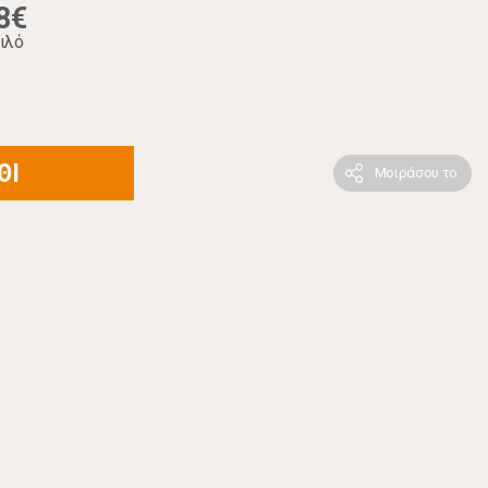
8€
ιλό
ΘΙ
Μοιράσου το