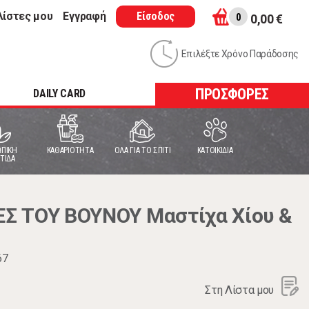
λίστες μου
Εγγραφή
Είσοδος
0
0,00 €
Επιλέξτε Χρόνο Παράδοσης
ΠΡΟΣΦΟΡΕΣ
DAILY CARD
ΠΙΚΗ
ΚΑΘΑΡΙΟΤΗΤΑ
ΟΛΑ ΓΙΑ ΤΟ ΣΠΙΤΙ
ΚΑΤΟΙΚΙΔΙΑ
ΤΙΔΑ
Σ ΤΟΥ ΒΟΥΝΟΥ Μαστίχα Χίου &
67
Στη Λίστα μου