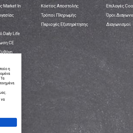
ς Market In
Κόστος Αποστολής
Επιλογές Coo
ργασίας
Τρόποι Πληρωμής
Όροι Διαγων
Περιοχές Εξυπηρέτησης
Διαγωνισμοί
 Daily Life
ωση CE
 Ευθύνη
νία
ποίο η
δομένα
 Τα
ποιημένα.
μας.
 να