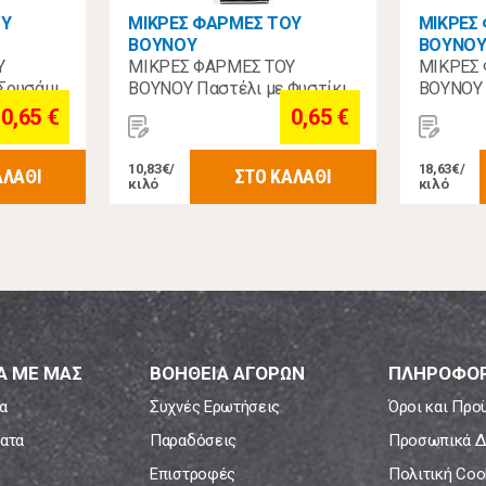
ΟΥ
ΜΙΚΡΕΣ ΦΑΡΜΕΣ ΤΟΥ
ΜΙΚΡΕΣ
ΒΟΥΝΟΥ
ΒΟΥΝΟ
Υ
ΜΙΚΡΕΣ ΦΑΡΜΕΣ ΤΟΥ
ΜΙΚΡΕΣ
Σουσάμι
ΒΟΥΝΟΥ Παστέλι με Φυστίκι
ΒΟΥΝΟΥ 
60γρ
Μαστίχα
0,65 €
0,65 €
10,83€/
18,63€/
ΑΛΑΘΙ
ΣΤΟ ΚΑΛΑΘΙ
κιλό
κιλό
Α ΜΕ ΜΑΣ
ΒΟΗΘΕΙΑ ΑΓΟΡΩΝ
ΠΛΗΡΟΦΟΡ
α
Συχνές Ερωτήσεις
Όροι και Προ
ατα
Παραδόσεις
Προσωπικά Δ
Επιστροφές
Πολιτική Coo