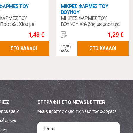
 ΦΑΡΜΕΣ ΤΟΥ
ΜΙΚΡΕΣ ΦΑΡΜΕΣ ΤΟΥ
Υ
ΒΟΥΝΟΥ
 ΦΑΡΜΕΣ ΤΟΥ
ΜΙΚΡΕΣ ΦΑΡΜΕΣ ΤΟΥ
Παστέλι Χίου με
ΒΟΥΝΟΥ Χαλβάς με μαστίχα
 80γρ.
Χίου 100gr
1,49 €
1,29 €
12,9€/
ΣΤΟ ΚΑΛΑΘΙ
ΣΤΟ ΚΑΛΑΘΙ
κιλό
ΙΕΣ
ΕΓΓΡΑΦΗ ΣΤΟ NEWSLETTER
ϋποθέσεις
Μάθε πρώτος όλες τις νέες προσφορές!
εδομένα
kies