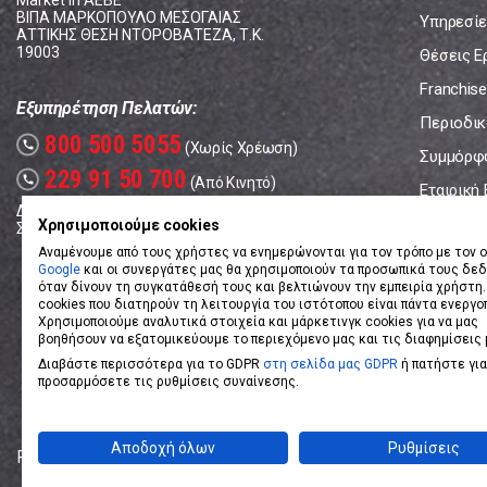
Market In ΑΕΒΕ
ΒΙΠΑ ΜΑΡΚΟΠΟΥΛΟ ΜΕΣΟΓΑΙΑΣ
Υπηρεσίε
ΑΤΤΙΚΗΣ ΘΕΣΗ ΝΤΟΡΟΒΑΤΕΖΑ, Τ.Κ.
19003
Θέσεις Ε
Franchise
Εξυπηρέτηση Πελατών:
Περιοδικό
800 500 5055
call
(Χωρίς Χρέωση)
Συμμόρφ
229 91 50 700
call
(Από Κινητό)
Εταιρική
Δευτέρα - Παρασκευή: 08:00 - 17:00
Επικοινω
Χρησιμοποιούμε cookies
Σάββατο: 08:00 – 14:00
Αναμένουμε από τους χρήστες να ενημερώνονται για τον τρόπο με τον ο
Google
και οι συνεργάτες μας θα χρησιμοποιούν τα προσωπικά τους δε
όταν δίνουν τη συγκατάθεσή τους και βελτιώνουν την εμπειρία χρήστη.
cookies που διατηρούν τη λειτουργία του ιστότοπου είναι πάντα ενεργο
Χρησιμοποιούμε αναλυτικά στοιχεία και μάρκετινγκ cookies για να μας
βοηθήσουν να εξατομικεύουμε το περιεχόμενο μας και τις διαφημίσεις 
Διαβάστε περισσότερα για το GDPR
στη σελίδα μας GDPR
ή πατήστε για
προσαρμόσετε τις ρυθμίσεις συναίνεσης.
Αποδοχή όλων
Ρυθμίσεις
Powered by
eShopKey
Designed by
Koolmetrix