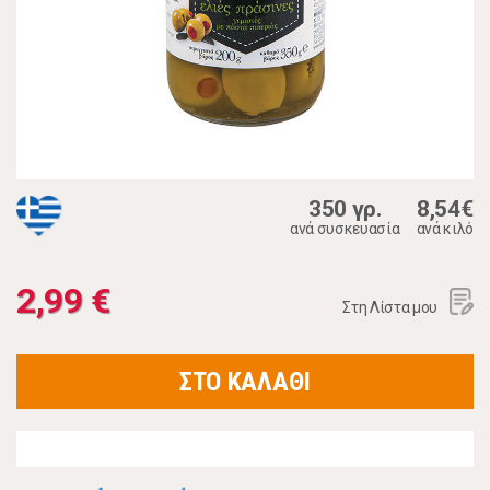
350 γρ.
8,54€
ανά συσκευασία
ανά κιλό
2,99 €
Στη Λίστα μου
ΣΤΟ ΚΑΛΑΘΙ