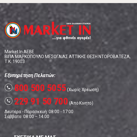
Market In ΑΕΒΕ
ΒΙΠΑ ΜΑΡΚΟΠΟΥΛΟ ΜΕΣΟΓΑΙΑΣ ΑΤΤΙΚΗΣ ΘΕΣΗ ΝΤΟΡΟΒΑΤΕΖΑ,
Τ.Κ. 19003
Εξυπηρέτηση Πελατών:
800 500 5055
call
(Χωρίς Χρέωση)
229 91 50 700
call
(Από Κινητό)
Δευτέρα - Παρασκευή: 08:00 - 17:00
Σάββατο: 08:00 – 14:00