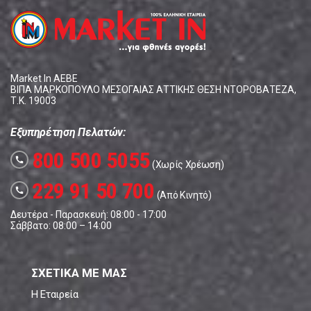
Market In ΑΕΒΕ
ΒΙΠΑ ΜΑΡΚΟΠΟΥΛΟ ΜΕΣΟΓΑΙΑΣ ΑΤΤΙΚΗΣ ΘΕΣΗ ΝΤΟΡΟΒΑΤΕΖΑ,
Τ.Κ. 19003
Εξυπηρέτηση Πελατών:
800 500 5055
call
(Χωρίς Χρέωση)
229 91 50 700
call
(Από Κινητό)
Δευτέρα - Παρασκευή: 08:00 - 17:00
Σάββατο: 08:00 – 14:00
ΣΧΕΤΙΚΑ ΜΕ ΜΑΣ
Η Εταιρεία