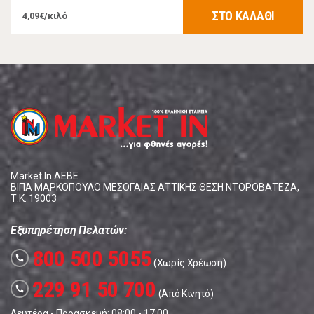
ΣΤΟ ΚΑΛΑΘΙ
4,09€/κιλό
Market In ΑΕΒΕ
ΒΙΠΑ ΜΑΡΚΟΠΟΥΛΟ ΜΕΣΟΓΑΙΑΣ ΑΤΤΙΚΗΣ ΘΕΣΗ ΝΤΟΡΟΒΑΤΕΖΑ,
Τ.Κ. 19003
Εξυπηρέτηση Πελατών:
800 500 5055
call
(Χωρίς Χρέωση)
229 91 50 700
call
(Από Κινητό)
Δευτέρα - Παρασκευή: 08:00 - 17:00