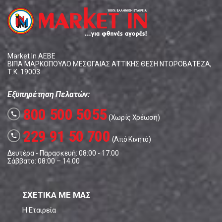
Market In ΑΕΒΕ
ΒΙΠΑ ΜΑΡΚΟΠΟΥΛΟ ΜΕΣΟΓΑΙΑΣ ΑΤΤΙΚΗΣ ΘΕΣΗ ΝΤΟΡΟΒΑΤΕΖΑ,
Τ.Κ. 19003
Εξυπηρέτηση Πελατών:
800 500 5055
call
(Χωρίς Χρέωση)
229 91 50 700
call
(Από Κινητό)
Δευτέρα - Παρασκευή: 08:00 - 17:00
Σάββατο: 08:00 – 14:00
ΣΧΕΤΙΚΑ ΜΕ ΜΑΣ
Η Εταιρεία