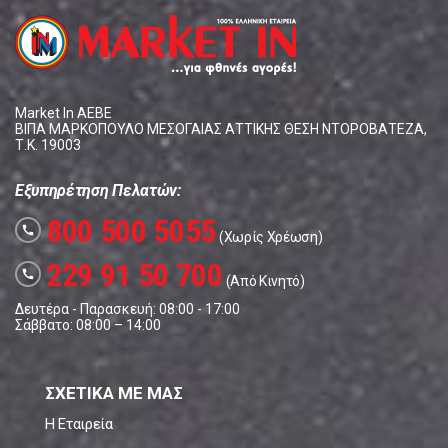
Market In ΑΕΒΕ
ΒΙΠΑ ΜΑΡΚΟΠΟΥΛΟ ΜΕΣΟΓΑΙΑΣ ΑΤΤΙΚΗΣ ΘΕΣΗ ΝΤΟΡΟΒΑΤΕΖΑ,
Τ.Κ. 19003
Εξυπηρέτηση Πελατών:
800 500 5055
call
(Χωρίς Χρέωση)
229 91 50 700
call
(Από Κινητό)
Δευτέρα - Παρασκευή: 08:00 - 17:00
Σάββατο: 08:00 – 14:00
ΣΧΕΤΙΚΑ ΜΕ ΜΑΣ
Η Εταιρεία