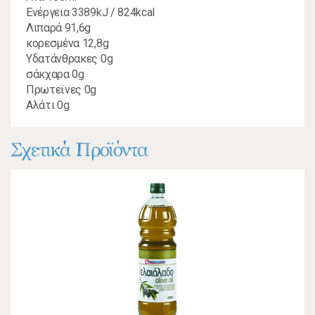
Ενέργεια 3389kJ / 824kcal
Λιπαρά 91,6g
κορεσμένα 12,8g
Υδατάνθρακες 0g
σάκχαρα 0g
Πρωτεϊνες 0g
Αλάτι 0g
Σχετικά Προϊόντα