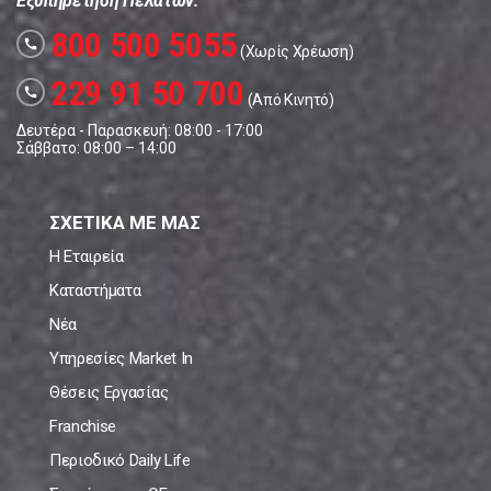
Εξυπηρέτηση Πελατών:
800 500 5055
call
(Χωρίς Χρέωση)
229 91 50 700
call
(Από Κινητό)
Δευτέρα - Παρασκευή: 08:00 - 17:00
Σάββατο: 08:00 – 14:00
ΣΧΕΤΙΚΑ ΜΕ ΜΑΣ
Η Εταιρεία
Καταστήματα
Νέα
Υπηρεσίες Market In
Θέσεις Εργασίας
Franchise
Περιοδικό Daily Life