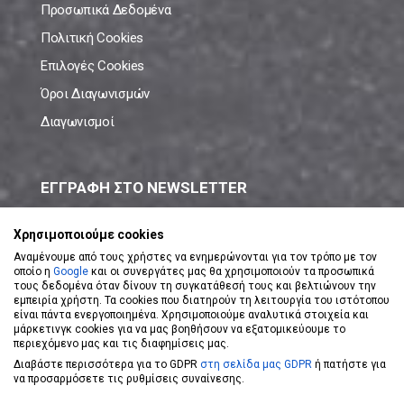
Προσωπικά Δεδομένα
Πολιτική Cookies
Επιλογές Cookies
Όροι Διαγωνισμών
Διαγωνισμοί
ΕΓΓΡΑΦΗ ΣΤΟ NEWSLETTER
Μάθε πρώτος όλες τις νέες προσφορές!
Χρησιμοποιούμε cookies
Αναμένουμε από τους χρήστες να ενημερώνονται για τον τρόπο με τον
οποίο η
Google
και οι συνεργάτες μας θα χρησιμοποιούν τα προσωπικά
τους δεδομένα όταν δίνουν τη συγκατάθεσή τους και βελτιώνουν την
εμπειρία χρήστη. Τα cookies που διατηρούν τη λειτουργία του ιστότοπου
είναι πάντα ενεργοποιημένα. Χρησιμοποιούμε αναλυτικά στοιχεία και
ΕΓΓΡΑΦΗ ΣΤΟ NEWSLETTER
μάρκετινγκ cookies για να μας βοηθήσουν να εξατομικεύουμε το
περιεχόμενο μας και τις διαφημίσεις μας.
Διαβάστε περισσότερα για το GDPR
στη σελίδα μας GDPR
ή πατήστε για
Αποδέχομαι τους
Όρους Χρήσης
να προσαρμόσετε τις ρυθμίσεις συναίνεσης.