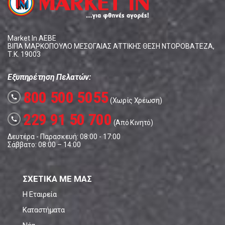
Market In ΑΕΒΕ
ΒΙΠΑ ΜΑΡΚΟΠΟΥΛΟ ΜΕΣΟΓΑΙΑΣ ΑΤΤΙΚΗΣ ΘΕΣΗ ΝΤΟΡΟΒΑΤΕΖΑ,
Τ.Κ. 19003
Εξυπηρέτηση Πελατών:
800 500 5055
call
(Χωρίς Χρέωση)
229 91 50 700
call
(Από Κινητό)
Δευτέρα - Παρασκευή: 08:00 - 17:00
Σάββατο: 08:00 – 14:00
ΣΧΕΤΙΚΑ ΜΕ ΜΑΣ
Η Εταιρεία
Καταστήματα