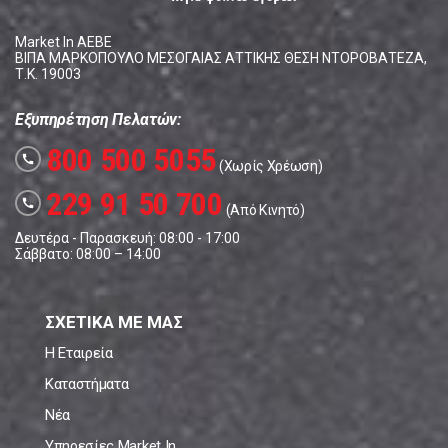
Market In ΑΕΒΕ
ΒΙΠΑ ΜΑΡΚΟΠΟΥΛΟ ΜΕΣΟΓΑΙΑΣ ΑΤΤΙΚΗΣ ΘΕΣΗ ΝΤΟΡΟΒΑΤΕΖΑ,
Τ.Κ. 19003
Εξυπηρέτηση Πελατών:
800 500 5055
call
(Χωρίς Χρέωση)
229 91 50 700
call
(Από Κινητό)
Δευτέρα - Παρασκευή: 08:00 - 17:00
Σάββατο: 08:00 – 14:00
ΣΧΕΤΙΚΑ ΜΕ ΜΑΣ
Η Εταιρεία
Καταστήματα
Νέα
Υπηρεσίες Market In