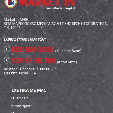
Market In ΑΕΒΕ
ΒΙΠΑ ΜΑΡΚΟΠΟΥΛΟ ΜΕΣΟΓΑΙΑΣ ΑΤΤΙΚΗΣ ΘΕΣΗ ΝΤΟΡΟΒΑΤΕΖΑ,
Τ.Κ. 19003
Εξυπηρέτηση Πελατών:
800 500 5055
call
(Χωρίς Χρέωση)
229 91 50 700
call
(Από Κινητό)
Δευτέρα - Παρασκευή: 08:00 - 17:00
Σάββατο: 08:00 – 14:00
ΣΧΕΤΙΚΑ ΜΕ ΜΑΣ
Η Εταιρεία
Καταστήματα