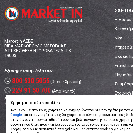
ΣΧΕΤΙΚ
Η Εταιρεί
Καταστήμ
Νέα
Market In ΑΕΒΕ
ΒΙΠΑ ΜΑΡΚΟΠΟΥΛΟ ΜΕΣΟΓΑΙΑΣ
Υπηρεσίε
ΑΤΤΙΚΗΣ ΘΕΣΗ ΝΤΟΡΟΒΑΤΕΖΑ, Τ.Κ.
19003
Θέσεις Ε
Franchise
Εξυπηρέτηση Πελατών:
Περιοδικό
800 500 5055
call
(Χωρίς Χρέωση)
Συμμόρφ
229 91 50 700
call
(Από Κινητό)
Εταιρική
Δευτέρα - Παρασκευή: 08:00 - 17:00
Επικοινω
Χρησιμοποιούμε cookies
Σάββατο: 08:00 – 14:00
Αναμένουμε από τους χρήστες να ενημερώνονται για τον τρόπο με τον ο
Google
και οι συνεργάτες μας θα χρησιμοποιούν τα προσωπικά τους δε
όταν δίνουν τη συγκατάθεσή τους και βελτιώνουν την εμπειρία χρήστη.
cookies που διατηρούν τη λειτουργία του ιστότοπου είναι πάντα ενεργο
Χρησιμοποιούμε αναλυτικά στοιχεία και μάρκετινγκ cookies για να μας