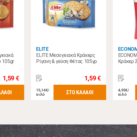
ELITE
ECONO
γειακά
ELITE Μεσογειακά Κράκερς
ECONOMY
ό 105gr
Ρίγανη & γεύση Φέτας 105γρ
Κράκερ 
1,59 €
1,59 €
15,14€/
4,95€/
ΑΛΑΘΙ
ΣΤΟ ΚΑΛΑΘΙ
κιλό
κιλό