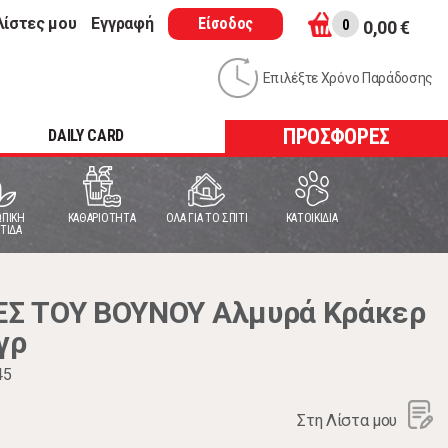
λίστες μου
Εγγραφή
Είσοδος
0
0,00 €
Επιλέξτε Χρόνο Παράδοσης
ΠΡΟΣΦΟΡΕΣ
DAILY CARD
ΠΙΚΗ
ΚΑΘΑΡΙΟΤΗΤΑ
ΟΛΑ ΓΙΑ ΤΟ ΣΠΙΤΙ
ΚΑΤΟΙΚΙΔΙΑ
ΤΙΔΑ
Σ ΤΟΥ ΒΟΥΝΟΥ Αλμυρά Κράκερ
γρ
45
Στη Λίστα μου