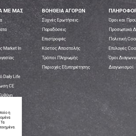
Α ΜΕ ΜΑΣ
ΒΟΗΘΕΙΑ ΑΓΟΡΩΝ
ΠΛΗΡΟΦΟΡ
α
Συχνές Ερωτήσεις
Όροι και Προ
ατα
Παραδόσεις
Προσωπικά Δ
Επιστροφές
Πολιτική Coo
ς Market In
Κόστος Αποστολής
Επιλογές Coo
ργασίας
Τρόποι Πληρωμής
Όροι Διαγων
Περιοχές Εξυπηρέτησης
Διαγωνισμοί
 Daily Life
ωση CE
 Ευθύνη
νία
ποίο η
δομένα
 Τα
ποιημένα.