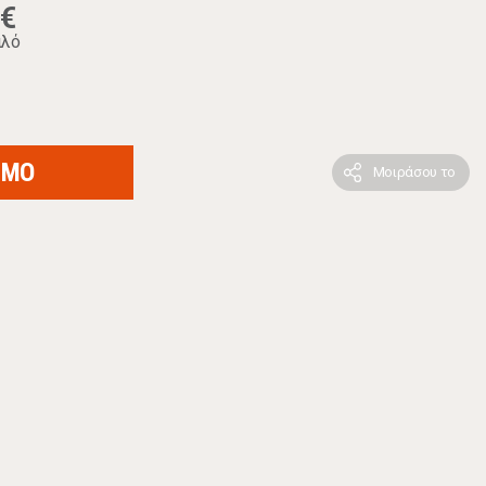
3€
ιλό
ΙΜΟ
Μοιράσου το