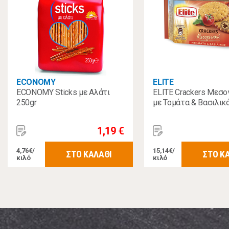
ECONOMY
ELITE
ECONOMY Sticks με Αλάτι
ELITE Crackers Μεσο
250gr
με Τομάτα & Βασιλικ
1,19 €
4,76€/
15,14€/
ΣΤΟ ΚΑΛΑΘΙ
ΣΤΟ Κ
κιλό
κιλό