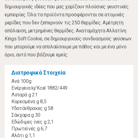
δημιουργικές ιδέες που μας χαρίζουν πλούσιες γευστικές
εμπειρίες. Όλα τα προϊόντα προσφέρονται σε ατομικές
μερίδες που δεν ξεπερνούν τις 250 θερμίδες. Αμέτρητη
απόλαυση, μετρημένες θερμίδες. Ακαταμάχητα Αλλατίνη
Kings Soft Cookie, σε δημιουργικούς συνδυασμούς γεύσεων
που μπορούμε να απολαύσουμε με πάθος και με ένα μόνο
όριο, αυτό που βάζουμε εμείς.
Διατροφικά Στοιχεία
Ανά 100g
Ενέργεια kj/Kcal 1882/449
Λιπαρά g 21
Kορεσμένα g 8,5
Υδατάνθρακες g 58
Σάκχαρα g 30
Εδώδιμες ίνες g 2,1
Πρωτεϊνές g 6,7
Αλάτι g 1,1