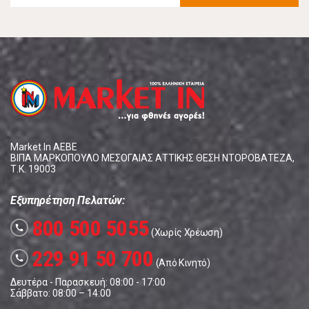
Market In ΑΕΒΕ
ΒΙΠΑ ΜΑΡΚΟΠΟΥΛΟ ΜΕΣΟΓΑΙΑΣ ΑΤΤΙΚΗΣ ΘΕΣΗ ΝΤΟΡΟΒΑΤΕΖΑ,
Τ.Κ. 19003
Εξυπηρέτηση Πελατών:
800 500 5055
call
(Χωρίς Χρέωση)
229 91 50 700
call
(Από Κινητό)
Δευτέρα - Παρασκευή: 08:00 - 17:00
Σάββατο: 08:00 – 14:00