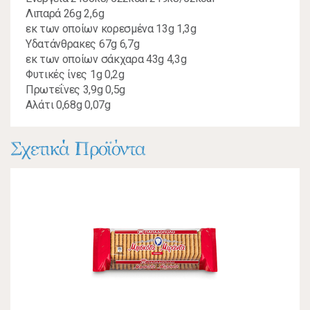
Λιπαρά 26g 2,6g
εκ των οποίων κορεσμένα 13g 1,3g
Υδατάνθρακες 67g 6,7g
εκ των οποίων σάκχαρα 43g 4,3g
Φυτικές ίνες 1g 0,2g
Πρωτεΐνες 3,9g 0,5g
Αλάτι 0,68g 0,07g
Σχετικά Προϊόντα