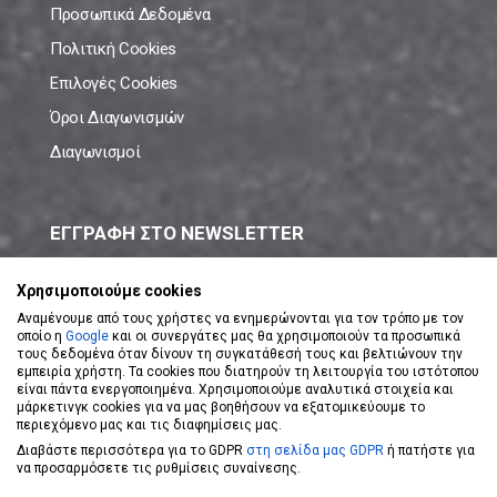
Προσωπικά Δεδομένα
Πολιτική Cookies
Επιλογές Cookies
Όροι Διαγωνισμών
Διαγωνισμοί
ΕΓΓΡΑΦΗ ΣΤΟ NEWSLETTER
Μάθε πρώτος όλες τις νέες προσφορές!
Χρησιμοποιούμε cookies
Αναμένουμε από τους χρήστες να ενημερώνονται για τον τρόπο με τον
οποίο η
Google
και οι συνεργάτες μας θα χρησιμοποιούν τα προσωπικά
τους δεδομένα όταν δίνουν τη συγκατάθεσή τους και βελτιώνουν την
εμπειρία χρήστη. Τα cookies που διατηρούν τη λειτουργία του ιστότοπου
είναι πάντα ενεργοποιημένα. Χρησιμοποιούμε αναλυτικά στοιχεία και
ΕΓΓΡΑΦΗ ΣΤΟ NEWSLETTER
μάρκετινγκ cookies για να μας βοηθήσουν να εξατομικεύουμε το
περιεχόμενο μας και τις διαφημίσεις μας.
Διαβάστε περισσότερα για το GDPR
στη σελίδα μας GDPR
ή πατήστε για
Αποδέχομαι τους
Όρους Χρήσης
να προσαρμόσετε τις ρυθμίσεις συναίνεσης.