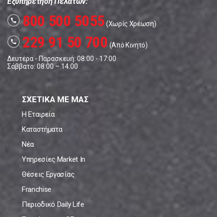
Εξυπηρέτηση Πελατών:
800 500 5055
call
(Χωρίς Χρέωση)
229 91 50 700
call
(Από Κινητό)
Δευτέρα - Παρασκευή: 08:00 - 17:00
Σάββατο: 08:00 – 14:00
ΣΧΕΤΙΚΑ ΜΕ ΜΑΣ
Η Εταιρεία
Καταστήματα
Νέα
Υπηρεσίες Market In
Θέσεις Εργασίας
Franchise
Περιοδικό Daily Life