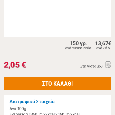
150 γρ.
13,67€
ανά συσκευασία
ανά κιλό
2,05 €
Στη Λίστα μου
ΣΤΟ ΚΑΛΑΘΙ
Διατροφικά Στοιχεία
Ανά 100g
Ενέργεια 2186kJ/522kcal 219kJ/52kcal