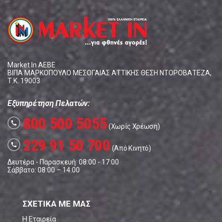
Market In ΑΕΒΕ
ΒΙΠΑ ΜΑΡΚΟΠΟΥΛΟ ΜΕΣΟΓΑΙΑΣ ΑΤΤΙΚΗΣ ΘΕΣΗ ΝΤΟΡΟΒΑΤΕΖΑ,
Τ.Κ. 19003
Εξυπηρέτηση Πελατών:
800 500 5055
call
(Χωρίς Χρέωση)
229 91 50 700
call
(Από Κινητό)
Δευτέρα - Παρασκευή: 08:00 - 17:00
Σάββατο: 08:00 – 14:00
ΣΧΕΤΙΚΑ ΜΕ ΜΑΣ
Η Εταιρεία