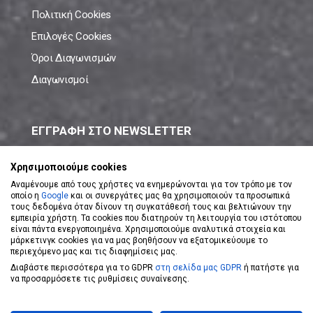
Πολιτική Cookies
Επιλογές Cookies
Όροι Διαγωνισμών
Διαγωνισμοί
ΕΓΓΡΑΦΗ ΣΤΟ NEWSLETTER
Μάθε πρώτος όλες τις νέες προσφορές!
Χρησιμοποιούμε cookies
Αναμένουμε από τους χρήστες να ενημερώνονται για τον τρόπο με τον
οποίο η
Google
και οι συνεργάτες μας θα χρησιμοποιούν τα προσωπικά
τους δεδομένα όταν δίνουν τη συγκατάθεσή τους και βελτιώνουν την
εμπειρία χρήστη. Τα cookies που διατηρούν τη λειτουργία του ιστότοπου
είναι πάντα ενεργοποιημένα. Χρησιμοποιούμε αναλυτικά στοιχεία και
ΕΓΓΡΑΦΗ ΣΤΟ NEWSLETTER
μάρκετινγκ cookies για να μας βοηθήσουν να εξατομικεύουμε το
περιεχόμενο μας και τις διαφημίσεις μας.
Διαβάστε περισσότερα για το GDPR
στη σελίδα μας GDPR
ή πατήστε για
Αποδέχομαι τους
Όρους Χρήσης
να προσαρμόσετε τις ρυθμίσεις συναίνεσης.