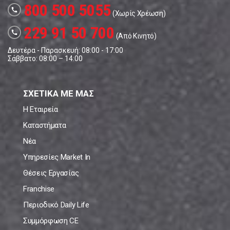
800 500 5055
call
(Χωρίς Χρέωση)
229 91 50 700
call
(Από Κινητό)
Δευτέρα - Παρασκευή: 08:00 - 17:00
Σάββατο: 08:00 – 14:00
ΣΧΕΤΙΚΑ ΜΕ ΜΑΣ
Η Εταιρεία
Καταστήματα
Νέα
Υπηρεσίες Market In
Θέσεις Εργασίας
Franchise
Περιοδικό Daily Life
Συμμόρφωση CE