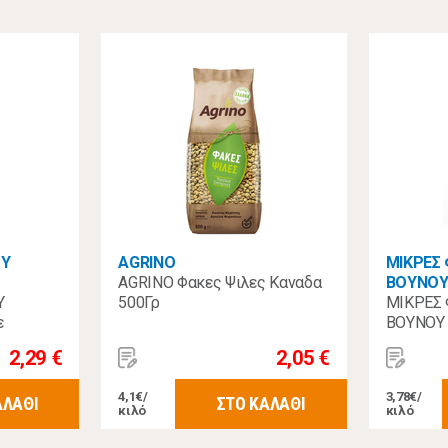
ΟΥ
AGRINO
ΜΙΚΡΕΣ
AGRINO Φακες Ψιλες Καναδα
ΒΟΥΝΟ
Υ
500Γρ
ΜΙΚΡΕΣ
ε
ΒΟΥΝΟΥ 
500γρ
2,29 €
2,05 €
4,1€/
3,78€/
ΑΛΑΘΙ
ΣΤΟ ΚΑΛΑΘΙ
κιλό
κιλό