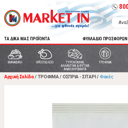
80
call
TA ΔΙΚΑ ΜΑΣ ΠΡΟΪΟΝΤΑ
ΦΥΛΛΑΔΙΟ ΠΡΟΣΦΟΡΩΝ
MANABIKH
ΚΡΕΟΠΩΛΕΙΟ
ΤΥΡΟΚΟΜΙΚΑ,
ΤΡΟΦΙΜΑ
ΑΛΛΑΝΤΙΚΑ & ΦΥΤΙΚΑ
ΑΝΑΠΛΗΡΩΜΑΤΑ
Αρχική Σελίδα
/
ΤΡΟΦΙΜΑ
/
ΟΣΠΡΙΑ - ΣΙΤΑΡΙ
/
Φακές