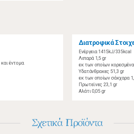
Διατροφικά Στοιχ
Ενέργεια 1415kJ/335kcal
Λιπαρά 1,5 gr
και έντομα.
εκ των οποίων κορεσμένα 
Υδατάνθρακες 51,3 gr
εκ των οποίων σάκχαρα 1,
Πρωτεϊνες 23,1 gr
Αλάτι 0,05 gr
Σχετικά Προϊόντα