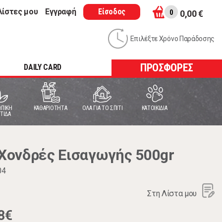
λίστες μου
Εγγραφή
Είσοδος
0
0,00 €
Επιλέξτε Χρόνο Παράδοσης
ΠΡΟΣΦΟΡΕΣ
DAILY CARD
ΠΙΚΗ
ΚΑΘΑΡΙΟΤΗΤΑ
ΟΛΑ ΓΙΑ ΤΟ ΣΠΙΤΙ
ΚΑΤΟΙΚΙΔΙΑ
ΤΙΔΑ
Χονδρές Εισαγωγής 500gr
04
Στη Λίστα μου
8€