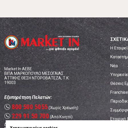
ΣΧΕΤΙΚ
Η Εταιρεί
Καταστήμ
Νέα
Market In ΑΕΒΕ
ΒΙΠΑ ΜΑΡΚΟΠΟΥΛΟ ΜΕΣΟΓΑΙΑΣ
Υπηρεσίε
ΑΤΤΙΚΗΣ ΘΕΣΗ ΝΤΟΡΟΒΑΤΕΖΑ, Τ.Κ.
19003
Θέσεις Ε
Franchise
Εξυπηρέτηση Πελατών:
Περιοδικό
800 500 5055
call
(Χωρίς Χρέωση)
Συμμόρφ
229 91 50 700
call
(Από Κινητό)
Εταιρική
Δευτέρα - Παρασκευή: 08:00 - 17:00
Επικοινω