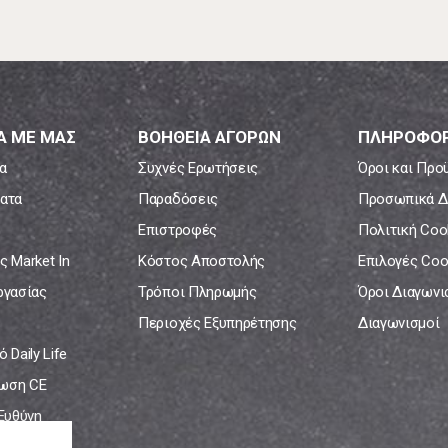
Α ΜΕ ΜΑΣ
ΒΟΗΘΕΙΑ ΑΓΟΡΩΝ
ΠΛΗΡΟΦΟΡ
α
Συχνές Ερωτήσεις
Όροι και Προ
ατα
Παραδόσεις
Προσωπικά Δ
Επιστροφές
Πολιτική Coo
ς Market In
Κόστος Αποστολής
Επιλογές Coo
ργασίας
Τρόποι Πληρωμής
Όροι Διαγων
Περιοχές Εξυπηρέτησης
Διαγωνισμοί
 Daily Life
ωση CE
 Ευθύνη
νία