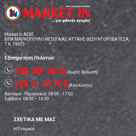
Market In ΑΕΒΕ
ΒΙΠΑ ΜΑΡΚΟΠΟΥΛΟ ΜΕΣΟΓΑΙΑΣ ΑΤΤΙΚΗΣ ΘΕΣΗ ΝΤΟΡΟΒΑΤΕΖΑ,
Τ.Κ. 19003
Εξυπηρέτηση Πελατών:
800 500 5055
call
(Χωρίς Χρέωση)
229 91 50 700
call
(Από Κινητό)
Δευτέρα - Παρασκευή: 08:00 - 17:00
Σάββατο: 08:00 – 14:00
ΣΧΕΤΙΚΑ ΜΕ ΜΑΣ
Η Εταιρεία