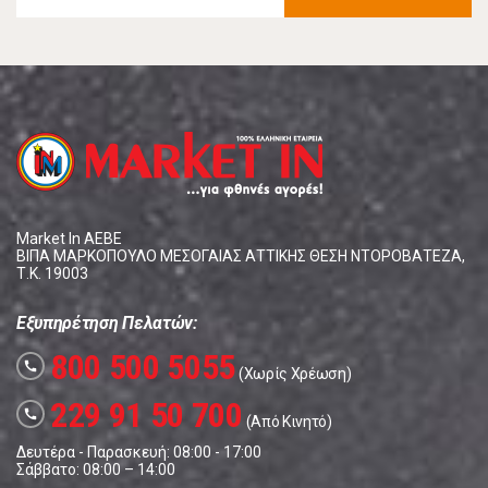
Market In ΑΕΒΕ
ΒΙΠΑ ΜΑΡΚΟΠΟΥΛΟ ΜΕΣΟΓΑΙΑΣ ΑΤΤΙΚΗΣ ΘΕΣΗ ΝΤΟΡΟΒΑΤΕΖΑ,
Τ.Κ. 19003
Εξυπηρέτηση Πελατών:
800 500 5055
call
(Χωρίς Χρέωση)
229 91 50 700
call
(Από Κινητό)
Δευτέρα - Παρασκευή: 08:00 - 17:00
Σάββατο: 08:00 – 14:00