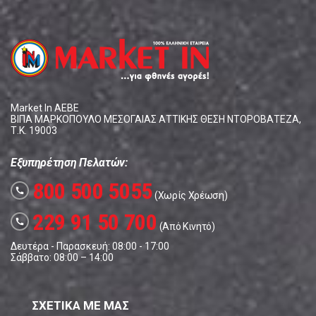
Market In ΑΕΒΕ
ΒΙΠΑ ΜΑΡΚΟΠΟΥΛΟ ΜΕΣΟΓΑΙΑΣ ΑΤΤΙΚΗΣ ΘΕΣΗ ΝΤΟΡΟΒΑΤΕΖΑ,
Τ.Κ. 19003
Εξυπηρέτηση Πελατών:
800 500 5055
call
(Χωρίς Χρέωση)
229 91 50 700
call
(Από Κινητό)
Δευτέρα - Παρασκευή: 08:00 - 17:00
Σάββατο: 08:00 – 14:00
ΣΧΕΤΙΚΑ ΜΕ ΜΑΣ