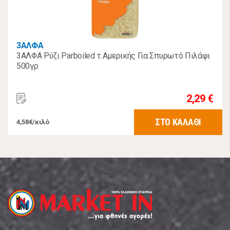
3ΑΛΦΑ
3ΑΛΦΑ Ρύζι Parboiled τ.Αμερικής Για Σπυρωτό Πιλάφι
500γρ
2,29 €
ΣΤΟ ΚΑΛΑΘΙ
4,58€/κιλό