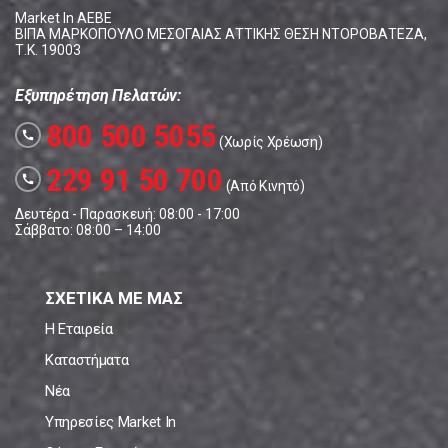
Market In ΑΕΒΕ
ΒΙΠΑ ΜΑΡΚΟΠΟΥΛΟ ΜΕΣΟΓΑΙΑΣ ΑΤΤΙΚΗΣ ΘΕΣΗ ΝΤΟΡΟΒΑΤΕΖΑ,
Τ.Κ. 19003
Εξυπηρέτηση Πελατών:
800 500 5055
call
(Χωρίς Χρέωση)
229 91 50 700
call
(Από Κινητό)
Δευτέρα - Παρασκευή: 08:00 - 17:00
Σάββατο: 08:00 – 14:00
ΣΧΕΤΙΚΑ ΜΕ ΜΑΣ
Η Εταιρεία
Καταστήματα
Νέα
Υπηρεσίες Market In