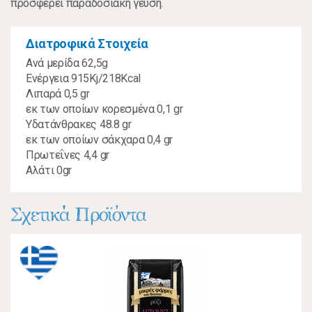
προσφέρει παραδοσιακή γεύση.
Διατροφικά Στοιχεία
Ανά μερίδα 62,5g
Ενέργεια 915Kj/218Kcal
Λιπαρά 0,5 gr
εκ των οποίων κορεσμένα 0,1 gr
Υδατάνθρακες 48.8 gr
εκ των οποίων σάκχαρα 0,4 gr
Πρωτεΐνες 4,4 gr
Αλάτι 0gr
Σχετικά Προϊόντα