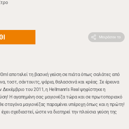
ίτρο
ΘΙ
Μοιράσου το
 430ml αποτελεί τη βασική γεύση σε πιάτα όπως σαλάτες από
α, τοστ, σάντουιτς, ψάρια, θαλασσινά και κρέας. Σε έρευνα
 Δεκέμβριο του 2011, η Hellmann’s Real ψηφίστηκε η
εύση! Η αγαπημένη σας μαγιονέζα τώρα και σε πρωτοποριακό
άθε σταγόνα μαγιονέζας παραμένει υπέροχη όπως και η πρώτη!
χει σχεδιαστεί, ώστε να διατηρεί την πλούσια γεύση της