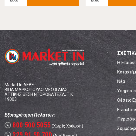
κιλό
κιλό
ΣΧΕΤΙΚ
Η Εταιρεί
Καταστήμ
Νέα
Market In ΑΕΒΕ
ΒΙΠΑ ΜΑΡΚΟΠΟΥΛΟ ΜΕΣΟΓΑΙΑΣ
Υπηρεσίε
ΑΤΤΙΚΗΣ ΘΕΣΗ ΝΤΟΡΟΒΑΤΕΖΑ, Τ.Κ.
19003
Θέσεις Ε
Franchise
Εξυπηρέτηση Πελατών:
Περιοδικό
800 500 5055
call
(Χωρίς Χρέωση)
Συμμόρφ
229 91 50 700
call
(Από Κινητό)