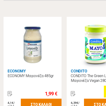
ECONOMY
CONDITO
ECONOMY Μαγιονέζα 485gr
CONDITO The Green L
Μαγιονέζα Vegan 280
1,99 €
4,1€/
6,39€/
ΣΤΟ ΚΑΛΑΘΙ
ΣΤΟ Κ