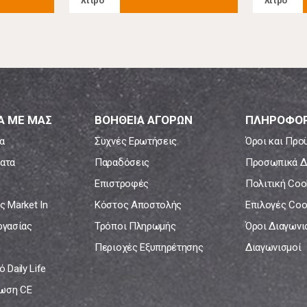
λίτρο
λίτρο
Α ΜΕ ΜΑΣ
ΒΟΗΘΕΙΑ ΑΓΟΡΩΝ
ΠΛΗΡΟΦΟΡ
α
Συχνές Ερωτήσεις
Όροι και Προ
ατα
Παραδόσεις
Προσωπικά Δ
Επιστροφές
Πολιτική Coo
ς Market In
Κόστος Αποστολής
Επιλογές Coo
ργασίας
Τρόποι Πληρωμής
Όροι Διαγων
Περιοχές Εξυπηρέτησης
Διαγωνισμοί
 Daily Life
ωση CE