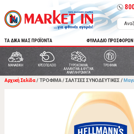
80
call
TA ΔΙΚΑ ΜΑΣ ΠΡΟΪΟΝΤΑ
ΦΥΛΛΑΔΙΟ ΠΡΟΣΦΟΡΩΝ
MANABIKH
ΚΡΕΟΠΩΛΕΙΟ
ΤΥΡΟΚΟΜΙΚΑ,
ΤΡΟΦΙΜΑ
ΑΛΛΑΝΤΙΚΑ & ΦΥΤΙΚΑ
ΑΝΑΠΛΗΡΩΜΑΤΑ
Αρχική Σελίδα
/
ΤΡΟΦΙΜΑ
/
ΣΑΛΤΣΕΣ ΣΥΝΟΔΕΥΤΙΚΕΣ
/
Μαγ