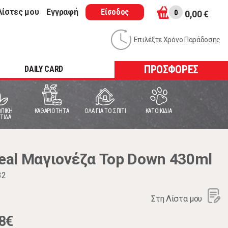
λίστες μου
Εγγραφή
Είσοδος
0
0,00 €
Επιλέξτε Χρόνο Παράδοσης
ΠΡΟΣΦΟΡΕΣ
DAILY CARD
ΠΙΚΗ
ΚΑΘΑΡΙΟΤΗΤΑ
ΟΛΑ ΓΙΑ ΤΟ ΣΠΙΤΙ
ΚΑΤΟΙΚΙΔΙΑ
ΤΙΔΑ
al Μαγιονέζα Top Down 430ml
32
Στη Λίστα μου
8€