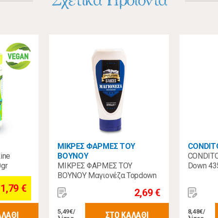
Σχετικά Προϊόντα
ΜΙΚΡΕΣ ΦΑΡΜΕΣ ΤΟΥ
CONDIT
ine
ΒΟΥΝΟΥ
CONDITO 
gr
ΜΙΚΡΕΣ ΦΑΡΜΕΣ ΤΟΥ
Down 43
ΒΟΥΝΟΥ Μαγιονέζα Topdown
Pet 490ml
1,79 €
2,69 €
5,49€/
8,48€/
ΑΛΑΘΙ
ΣΤΟ ΚΑΛΑΘΙ