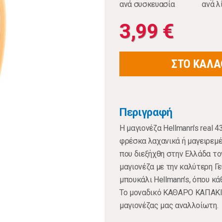
ανά συσκευασία
ανά λ
3,99 €
ΣΤΟ ΚΑΛΑ
Περιγραφή
H μαγιονέζα Hellmann's real
φρέσκα λαχανικά ή μαγειρεμέν
που διεξήχθη στην Ελλάδα τον
μαγιονέζα με την καλύτερη Γ
μπουκάλι Hellmann’s, όπου κ
Το μοναδικό ΚΑΘΑΡΟ ΚΑΠΑΚΙ έ
μαγιονέζας μας αναλλοίωτη.