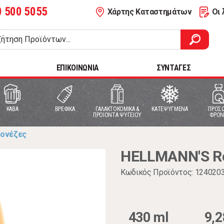
0 500 5055
Χάρτης Καταστημάτων
Οι 
ΕΠΙΚΟΙΝΩΝΙΑ
ΣΥΝΤΑΓΕΣ
ΚΑΒΑ
ΒΡΕΦΙΚΑ
ΓΑΛΑΚΤΟΚΟΜΙΚΑ &
ΚΑΤΕΨΥΓΜΕΝΑ
ΠΡΟΣΩ
ΠΡΟΙΟΝΤΑ ΨΥΓΕΙΟΥ
ΦΡΟΝ
ιονέζες
HELLMANN'S Re
Κωδικός Προϊόντος: 124020
430 ml
9,2