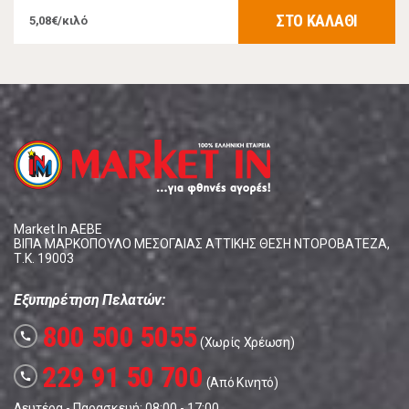
ΣΤΟ ΚΑΛΑΘΙ
5,08€/κιλό
Market In ΑΕΒΕ
ΒΙΠΑ ΜΑΡΚΟΠΟΥΛΟ ΜΕΣΟΓΑΙΑΣ ΑΤΤΙΚΗΣ ΘΕΣΗ ΝΤΟΡΟΒΑΤΕΖΑ,
Τ.Κ. 19003
Εξυπηρέτηση Πελατών:
800 500 5055
call
(Χωρίς Χρέωση)
229 91 50 700
call
(Από Κινητό)
Δευτέρα - Παρασκευή: 08:00 - 17:00