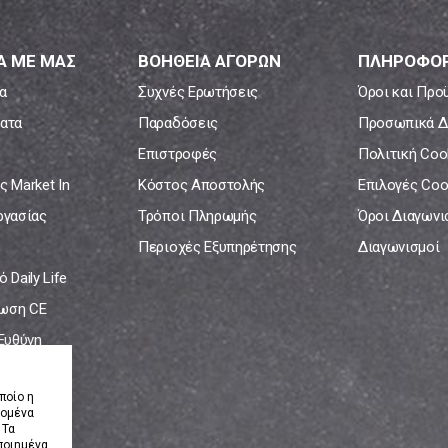
Α ΜΕ ΜΑΣ
ΒΟΗΘΕΙΑ ΑΓΟΡΩΝ
ΠΛΗΡΟΦΟΡ
α
Συχνές Ερωτήσεις
Όροι και Προ
ατα
Παραδόσεις
Προσωπικά Δ
Επιστροφές
Πολιτική Coo
ς Market In
Κόστος Αποστολής
Επιλογές Coo
ργασίας
Τρόποι Πληρωμής
Όροι Διαγων
Περιοχές Εξυπηρέτησης
Διαγωνισμοί
 Daily Life
ωση CE
 Ευθύνη
νία
ποίο η
δομένα
 Τα
ποιημένα.