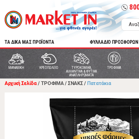
80
call
TA ΔΙΚΑ ΜΑΣ ΠΡΟΪΟΝΤΑ
ΦΥΛΛΑΔΙΟ ΠΡΟΣΦΟΡΩΝ
MANABIKH
ΚΡΕΟΠΩΛΕΙΟ
ΤΥΡΟΚΟΜΙΚΑ,
ΤΡΟΦΙΜΑ
ΑΛΛΑΝΤΙΚΑ & ΦΥΤΙΚΑ
ΑΝΑΠΛΗΡΩΜΑΤΑ
Αρχική Σελίδα
/
ΤΡΟΦΙΜΑ
/
ΣΝΑΚΣ
/
Πατατάκια