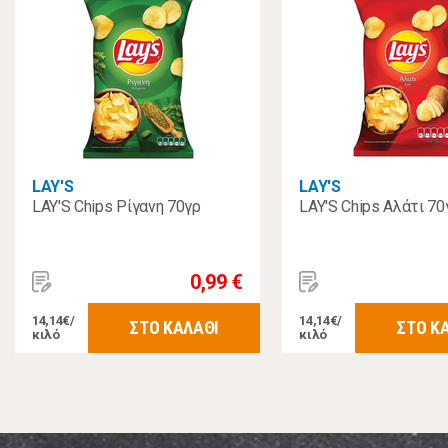
LAY'S
LAY'S
LAY'S Chips Ρίγανη 70γρ
LAY'S Chips Αλάτι 70
0,99 €
14,14€/
14,14€/
ΣΤΟ ΚΑΛΑΘΙ
ΣΤΟ Κ
κιλό
κιλό