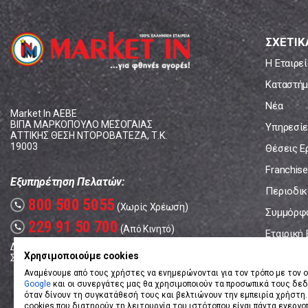
ΣΧΕΤΙΚ
Η Εταιρεί
Καταστήμ
Νέα
Market In ΑΕΒΕ
ΒΙΠΑ ΜΑΡΚΟΠΟΥΛΟ ΜΕΣΟΓΑΙΑΣ
Υπηρεσίε
ΑΤΤΙΚΗΣ ΘΕΣΗ ΝΤΟΡΟΒΑΤΕΖΑ, Τ.Κ.
19003
Θέσεις Ε
Franchise
Εξυπηρέτηση Πελατών:
Περιοδικό
800 500 5055
call
(Χωρίς Χρέωση)
Συμμόρφ
229 91 50 700
call
(Από Κινητό)
Εταιρική
Δευτέρα - Παρασκευή: 08:00 - 17:00
Επικοινω
Χρησιμοποιούμε cookies
Σάββατο: 08:00 – 14:00
Αναμένουμε από τους χρήστες να ενημερώνονται για τον τρόπο με τον ο
Google
και οι συνεργάτες μας θα χρησιμοποιούν τα προσωπικά τους δε
όταν δίνουν τη συγκατάθεσή τους και βελτιώνουν την εμπειρία χρήστη.
cookies που διατηρούν τη λειτουργία του ιστότοπου είναι πάντα ενεργο