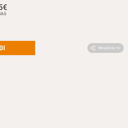
5€
ιλό
ΘΙ
Μοιράσου το