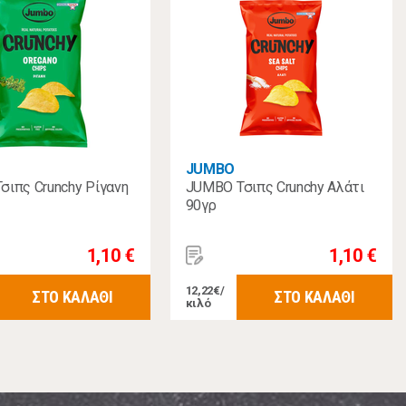
JUMBO
σιπς Crunchy Ρίγανη
JUMBO Τσιπς Crunchy Αλάτι
90γρ
1,10 €
1,10 €
12,22€/
ΣΤΟ ΚΑΛΑΘΙ
ΣΤΟ ΚΑΛΑΘΙ
κιλό