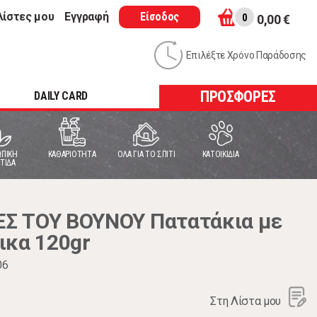
λίστες μου
Εγγραφή
Είσοδος
0
0,00 €
Επιλέξτε Χρόνο Παράδοσης
ΠΡΟΣΦΟΡΕΣ
DAILY CARD
ΠΙΚΗ
ΚΑΘΑΡΙΟΤΗΤΑ
ΟΛΑ ΓΙΑ ΤΟ ΣΠΙΤΙ
ΚΑΤΟΙΚΙΔΙΑ
ΤΙΔΑ
Σ ΤΟΥ ΒΟΥΝΟΥ Πατατάκια με
ικα 120gr
06
Στη Λίστα μου