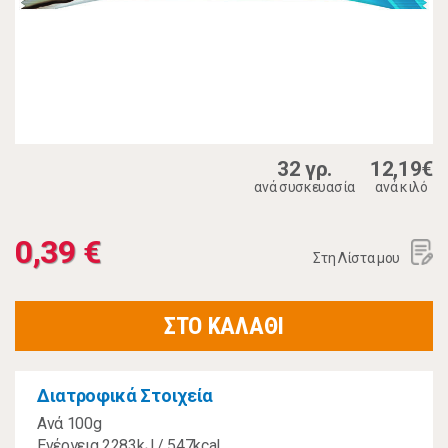
32 γρ.
12,19€
ανά συσκευασία
ανά κιλό
0,39 €
Στη Λίστα μου
ΣΤΟ ΚΑΛΑΘΙ
Διατροφικά Στοιχεία
Ανά 100g
Ενέργεια 2283kJ / 547kcal