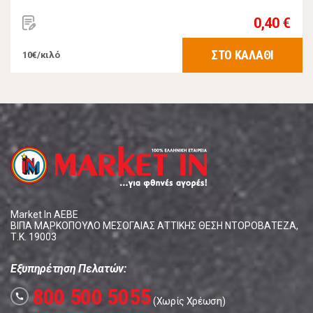
0,40 €
ΣΤΟ ΚΑΛΑΘΙ
10€/κιλό
Market In ΑΕΒΕ
ΒΙΠΑ ΜΑΡΚΟΠΟΥΛΟ ΜΕΣΟΓΑΙΑΣ ΑΤΤΙΚΗΣ ΘΕΣΗ ΝΤΟΡΟΒΑΤΕΖΑ,
Τ.Κ. 19003
Εξυπηρέτηση Πελατών:
800 500 5055
call
(Χωρίς Χρέωση)