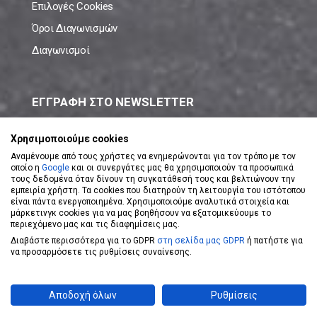
Επιλογές Cookies
Όροι Διαγωνισμών
Διαγωνισμοί
ΕΓΓΡΑΦΗ ΣΤΟ NEWSLETTER
Μάθε πρώτος όλες τις νέες προσφορές!
Χρησιμοποιούμε cookies
Αναμένουμε από τους χρήστες να ενημερώνονται για τον τρόπο με τον
οποίο η
Google
και οι συνεργάτες μας θα χρησιμοποιούν τα προσωπικά
τους δεδομένα όταν δίνουν τη συγκατάθεσή τους και βελτιώνουν την
εμπειρία χρήστη. Τα cookies που διατηρούν τη λειτουργία του ιστότοπου
είναι πάντα ενεργοποιημένα. Χρησιμοποιούμε αναλυτικά στοιχεία και
ΕΓΓΡΑΦΗ ΣΤΟ NEWSLETTER
μάρκετινγκ cookies για να μας βοηθήσουν να εξατομικεύουμε το
περιεχόμενο μας και τις διαφημίσεις μας.
Διαβάστε περισσότερα για το GDPR
στη σελίδα μας GDPR
ή πατήστε για
Αποδέχομαι τους
Όρους Χρήσης
να προσαρμόσετε τις ρυθμίσεις συναίνεσης.
Powered by
eShopKey
Designed by
Koolmetrix
Αποδοχή όλων
Ρυθμίσεις