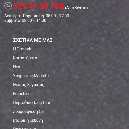
229 91 50 700
call
(Από Κινητό)
Δευτέρα - Παρασκευή: 08:00 - 17:00
Σάββατο: 08:00 – 14:00
ΣΧΕΤΙΚΑ ΜΕ ΜΑΣ
Η Εταιρεία
Καταστήματα
Νέα
Υπηρεσίες Market In
Θέσεις Εργασίας
Franchise
Περιοδικό Daily Life
Συμμόρφωση CE
Εταιρική Ευθύνη