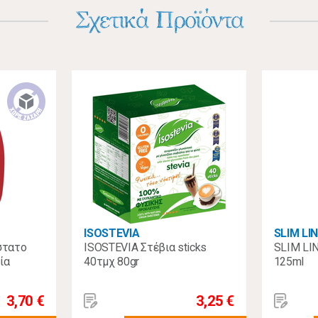
Σχετικά Προϊόντα
ISOSTEVIA
SLIM LI
στατο
ISOSTEVIA Στέβια sticks
SLIM LIN
ία
40τμχ 80gr
125ml
3,70 €
3,25 €