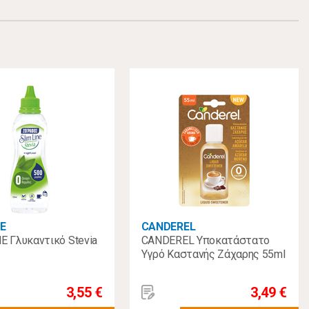
NE
CANDEREL
E Γλυκαντικό Stevia
CANDEREL Υποκατάστατο
Υγρό Καστανής Ζάχαρης 55ml
3,55 €
3,49 €