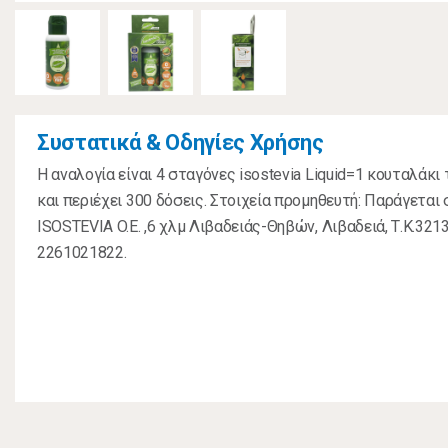
Συστατικά & Οδηγίες Χρήσης
Η αναλογία είναι 4 σταγόνες isostevia Liquid=1 κουταλάκι 
και περιέχει 300 δόσεις. Στοιχεία προμηθευτή: Παράγεται
ISOSTEVIA O.E. ,6 χλμ Λιβαδειάς-Θηβών, Λιβαδειά, Τ.Κ.3213
2261021822.