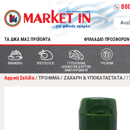
80
call
TA ΔΙΚΑ ΜΑΣ ΠΡΟΪΟΝΤΑ
ΦΥΛΛΑΔΙΟ ΠΡΟΣΦΟΡΩΝ
MANABIKH
ΚΡΕΟΠΩΛΕΙΟ
ΤΥΡΟΚΟΜΙΚΑ,
ΤΡΟΦΙΜΑ
ΑΛΛΑΝΤΙΚΑ & ΦΥΤΙΚΑ
ΑΝΑΠΛΗΡΩΜΑΤΑ
Αρχική Σελίδα
/
ΤΡΟΦΙΜΑ
/
ΖΑΧΑΡΗ & ΥΠΟΚΑΤΑΣΤΑΤΑ
/
Γ