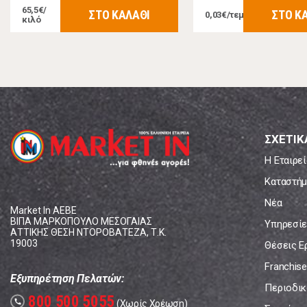
65,5€/
ΣΤΟ ΚΑΛΑΘΙ
ΣΤΟ Κ
0,03€/τεμ
κιλό
ΣΧΕΤΙΚ
Η Εταιρεί
Καταστήμ
Νέα
Market In ΑΕΒΕ
ΒΙΠΑ ΜΑΡΚΟΠΟΥΛΟ ΜΕΣΟΓΑΙΑΣ
Υπηρεσίε
ΑΤΤΙΚΗΣ ΘΕΣΗ ΝΤΟΡΟΒΑΤΕΖΑ, Τ.Κ.
19003
Θέσεις Ε
Franchise
Εξυπηρέτηση Πελατών:
Περιοδικό
800 500 5055
call
(Χωρίς Χρέωση)