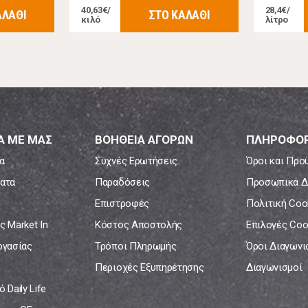
40,63€/
28,4€/
ΑΛΑΘΙ
ΣΤΟ ΚΑΛΑΘΙ
κιλό
λίτρο
Α ΜΕ ΜΑΣ
ΒΟΗΘΕΙΑ ΑΓΟΡΩΝ
ΠΛΗΡΟΦΟΡ
α
Συχνές Ερωτήσεις
Όροι και Προ
ατα
Παραδόσεις
Προσωπικά Δ
Επιστροφές
Πολιτική Coo
ς Market In
Κόστος Αποστολής
Επιλογές Coo
ργασίας
Τρόποι Πληρωμής
Όροι Διαγων
Περιοχές Εξυπηρέτησης
Διαγωνισμοί
 Daily Life