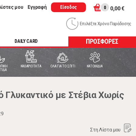
λίστες μου
Εγγραφή
Είσοδος
0
0,00 €
Επιλέξτε Χρόνο Παράδοσης
ΠΡΟΣΦΟΡΕΣ
DAILY CARD
ΠΙΚΗ
ΚΑΘΑΡΙΟΤΗΤΑ
ΟΛΑ ΓΙΑ ΤΟ ΣΠΙΤΙ
ΚΑΤΟΙΚΙΔΙΑ
ΤΙΔΑ
ό Γλυκαντικό με Στέβια Χωρίς
29
Στη Λίστα μου