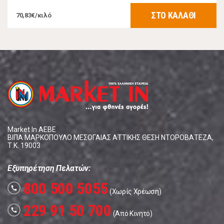
ΣΤΟ ΚΑΛΑΘΙ
70,83€/κιλό
Market In ΑΕΒΕ
ΒΙΠΑ ΜΑΡΚΟΠΟΥΛΟ ΜΕΣΟΓΑΙΑΣ ΑΤΤΙΚΗΣ ΘΕΣΗ ΝΤΟΡΟΒΑΤΕΖΑ,
Τ.Κ. 19003
Εξυπηρέτηση Πελατών:
800 500 5055
call
(Χωρίς Χρέωση)
229 91 50 700
call
(Από Κινητό)