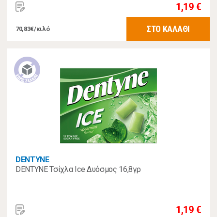
1,19 €
ΣΤΟ ΚΑΛΑΘΙ
70,83€/κιλό
DENTYNE
DENTYNE Τσίχλα Ice Δυόσμος 16,8γρ
1,19 €