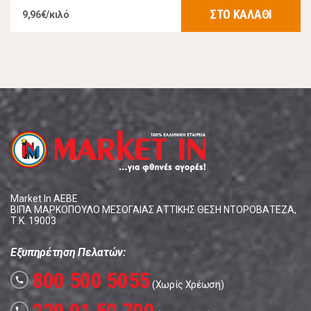
ΣΤΟ ΚΑΛΑΘΙ
9,96€/κιλό
Market In ΑΕΒΕ
ΒΙΠΑ ΜΑΡΚΟΠΟΥΛΟ ΜΕΣΟΓΑΙΑΣ ΑΤΤΙΚΗΣ ΘΕΣΗ ΝΤΟΡΟΒΑΤΕΖΑ,
Τ.Κ. 19003
Εξυπηρέτηση Πελατών:
800 500 5055
call
(Χωρίς Χρέωση)
call