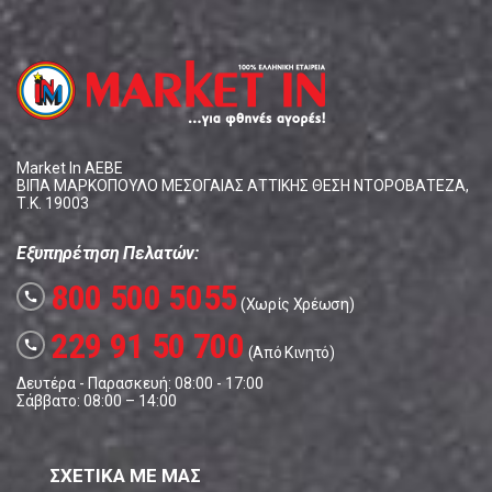
Market In ΑΕΒΕ
ΒΙΠΑ ΜΑΡΚΟΠΟΥΛΟ ΜΕΣΟΓΑΙΑΣ ΑΤΤΙΚΗΣ ΘΕΣΗ ΝΤΟΡΟΒΑΤΕΖΑ,
Τ.Κ. 19003
Εξυπηρέτηση Πελατών:
800 500 5055
call
(Χωρίς Χρέωση)
229 91 50 700
call
(Από Κινητό)
Δευτέρα - Παρασκευή: 08:00 - 17:00
Σάββατο: 08:00 – 14:00
ΣΧΕΤΙΚΑ ΜΕ ΜΑΣ