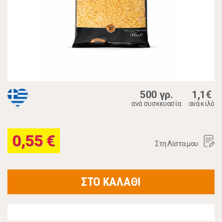
500 γρ.
1,1€
ανά συσκευασία
ανά κιλό
0,55 €
Στη Λίστα μου
ΣΤΟ ΚΑΛΑΘΙ