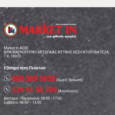
Market In ΑΕΒΕ
ΒΙΠΑ ΜΑΡΚΟΠΟΥΛΟ ΜΕΣΟΓΑΙΑΣ ΑΤΤΙΚΗΣ ΘΕΣΗ ΝΤΟΡΟΒΑΤΕΖΑ,
Τ.Κ. 19003
Εξυπηρέτηση Πελατών:
800 500 5055
call
(Χωρίς Χρέωση)
229 91 50 700
call
(Από Κινητό)
Δευτέρα - Παρασκευή: 08:00 - 17:00
Σάββατο: 08:00 – 14:00