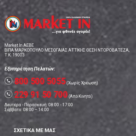
Market In ΑΕΒΕ
ΒΙΠΑ ΜΑΡΚΟΠΟΥΛΟ ΜΕΣΟΓΑΙΑΣ ΑΤΤΙΚΗΣ ΘΕΣΗ ΝΤΟΡΟΒΑΤΕΖΑ,
Τ.Κ. 19003
Εξυπηρέτηση Πελατών:
800 500 5055
call
(Χωρίς Χρέωση)
229 91 50 700
call
(Από Κινητό)
Δευτέρα - Παρασκευή: 08:00 - 17:00
Σάββατο: 08:00 – 14:00
ΣΧΕΤΙΚΑ ΜΕ ΜΑΣ