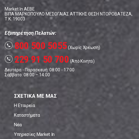
Market In ΑΕΒΕ
ΒΙΠΑ ΜΑΡΚΟΠΟΥΛΟ ΜΕΣΟΓΑΙΑΣ ΑΤΤΙΚΗΣ ΘΕΣΗ ΝΤΟΡΟΒΑΤΕΖΑ,
Τ.Κ. 19003
Εξυπηρέτηση Πελατών:
800 500 5055
call
(Χωρίς Χρέωση)
229 91 50 700
call
(Από Κινητό)
Δευτέρα - Παρασκευή: 08:00 - 17:00
Σάββατο: 08:00 – 14:00
ΣΧΕΤΙΚΑ ΜΕ ΜΑΣ
Η Εταιρεία
Καταστήματα
Νέα
Υπηρεσίες Market In