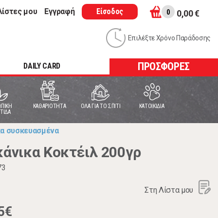
λίστες μου
Εγγραφή
Είσοδος
0
0,00 €
Επιλέξτε Χρόνο Παράδοσης
ΠΡΟΣΦΟΡΕΣ
DAILY CARD
ΠΙΚΗ
ΚΑΘΑΡΙΟΤΗΤΑ
ΟΛΑ ΓΙΑ ΤΟ ΣΠΙΤΙ
ΚΑΤΟΙΚΙΔΙΑ
ΤΙΔΑ
κα συσκευασμένα
άνικα Κοκτέιλ 200γρ
73
Στη Λίστα μου
5€