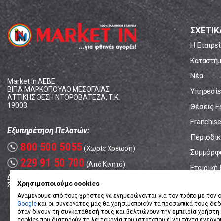
ΣΧΕΤΙΚ
Η Εταιρεί
Καταστήμ
Νέα
Market In ΑΕΒΕ
ΒΙΠΑ ΜΑΡΚΟΠΟΥΛΟ ΜΕΣΟΓΑΙΑΣ
Υπηρεσίε
ΑΤΤΙΚΗΣ ΘΕΣΗ ΝΤΟΡΟΒΑΤΕΖΑ, Τ.Κ.
19003
Θέσεις Ε
Franchise
Εξυπηρέτηση Πελατών:
Περιοδικό
800 500 5055
call
(Χωρίς Χρέωση)
Συμμόρφ
229 91 50 700
call
(Από Κινητό)
Εταιρική
Δευτέρα - Παρασκευή: 08:00 - 17:00
Επικοινω
Χρησιμοποιούμε cookies
Σάββατο: 08:00 – 14:00
Αναμένουμε από τους χρήστες να ενημερώνονται για τον τρόπο με τον ο
Google
και οι συνεργάτες μας θα χρησιμοποιούν τα προσωπικά τους δε
όταν δίνουν τη συγκατάθεσή τους και βελτιώνουν την εμπειρία χρήστη.
cookies που διατηρούν τη λειτουργία του ιστότοπου είναι πάντα ενεργο