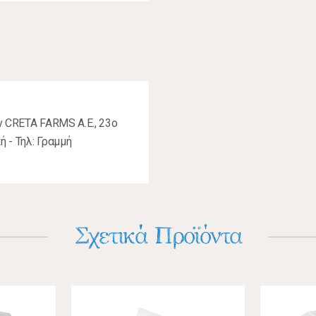
ν CRETA FARMS Α.Ε., 23ο
ή - Τηλ: Γραμμή
Σχετικά Προϊόντα