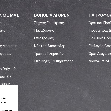
Α ΜΕ ΜΑΣ
ΒΟΗΘΕΙΑ ΑΓΟΡΩΝ
ΠΛΗΡΟΦΟΡ
α
Συχνές Ερωτήσεις
Όροι και Προ
ατα
Παραδόσεις
Προσωπικά Δ
Επιστροφές
Πολιτική Coo
ς Market In
Κόστος Αποστολής
Επιλογές Coo
ργασίας
Τρόποι Πληρωμής
Όροι Διαγων
Περιοχές Εξυπηρέτησης
Διαγωνισμοί
 Daily Life
ωση CE
 Ευθύνη
νία
ποίο η
δομένα
 Τα
ποιημένα.