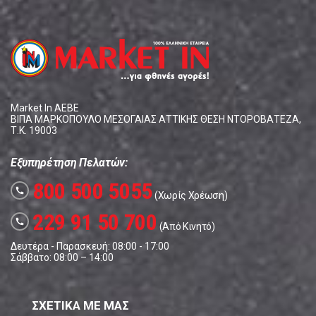
Market In ΑΕΒΕ
ΒΙΠΑ ΜΑΡΚΟΠΟΥΛΟ ΜΕΣΟΓΑΙΑΣ ΑΤΤΙΚΗΣ ΘΕΣΗ ΝΤΟΡΟΒΑΤΕΖΑ,
Τ.Κ. 19003
Εξυπηρέτηση Πελατών:
800 500 5055
call
(Χωρίς Χρέωση)
229 91 50 700
call
(Από Κινητό)
Δευτέρα - Παρασκευή: 08:00 - 17:00
Σάββατο: 08:00 – 14:00
ΣΧΕΤΙΚΑ ΜΕ ΜΑΣ