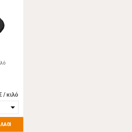
ιλό
€ / κιλό
ΑΛΑΘΙ