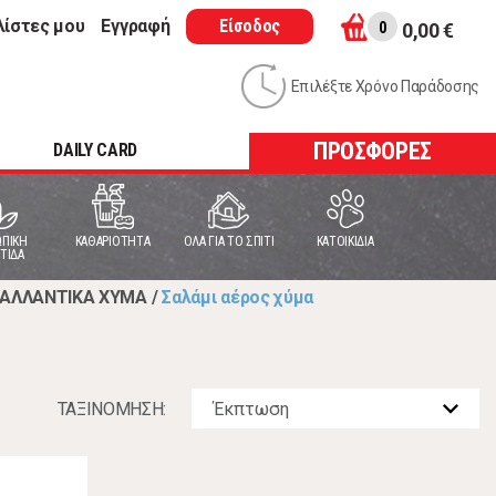
λίστες μου
Εγγραφή
Είσοδος
0
0,00 €
Επιλέξτε Χρόνο Παράδοσης
ΠΡΟΣΦΟΡΕΣ
DAILY CARD
ΠΙΚΗ
ΚΑΘΑΡΙΟΤΗΤΑ
ΟΛΑ ΓΙΑ ΤΟ ΣΠΙΤΙ
ΚΑΤΟΙΚΙΔΙΑ
ΤΙΔΑ
-ΑΛΛΑΝΤΙΚΑ ΧΥΜΑ
/
Σαλάμι αέρος χύμα
ΤΑΞΙΝOΜΗΣΗ: