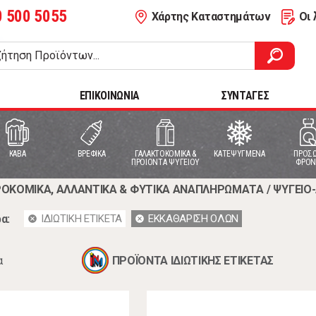
0 500 5055
Χάρτης Καταστημάτων
Οι 
ΕΠΙΚΟΙΝΩΝΙΑ
ΣΥΝΤΑΓΕΣ
ΚΑΒΑ
ΒΡΕΦΙΚΑ
ΓΑΛΑΚΤΟΚΟΜΙΚΑ &
ΚΑΤΕΨΥΓΜΕΝΑ
ΠΡΟΣΩ
ΠΡΟΙΟΝΤΑ ΨΥΓΕΙΟΥ
ΦΡΟΝ
ΟΚΟΜΙΚΑ, ΑΛΛΑΝΤΙΚΑ & ΦΥΤΙΚΑ ΑΝΑΠΛΗΡΩΜΑΤΑ
/
ΨΥΓΕΙΟ
α:
ΙΔΙΩΤΙΚΗ ΕΤΙΚΕΤΑ
ΕΚΚΑΘΑΡΙΣΗ ΟΛΩΝ
cancel
cancel
α
ΠΡΟΪΟΝΤΑ ΙΔΙΩΤΙΚΗΣ ΕΤΙΚΕΤΑΣ