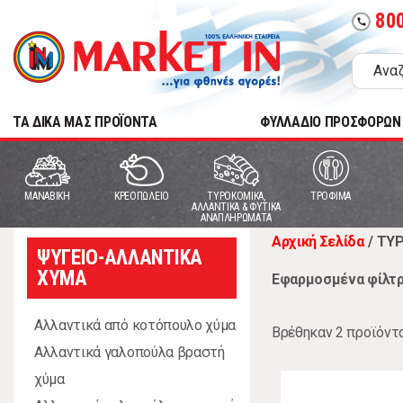
80
call
TA ΔΙΚΑ ΜΑΣ ΠΡΟΪΟΝΤΑ
ΦΥΛΛΑΔΙΟ ΠΡΟΣΦΟΡΩΝ
MANABIKH
ΚΡΕΟΠΩΛΕΙΟ
ΤΥΡΟΚΟΜΙΚΑ,
ΤΡΟΦΙΜΑ
ΑΛΛΑΝΤΙΚΑ & ΦΥΤΙΚΑ
ΑΝΑΠΛΗΡΩΜΑΤΑ
Αρχική Σελίδα
/
ΤΥΡ
ΨΥΓΕΙΟ-ΑΛΛΑΝΤΙΚΑ
ΧΥΜΑ
Εφαρμοσμένα φίλτρ
Αλλαντικά από κοτόπουλο χύμα
Βρέθηκαν 2 προϊόντ
Αλλαντικά γαλοπούλα βραστή
χύμα