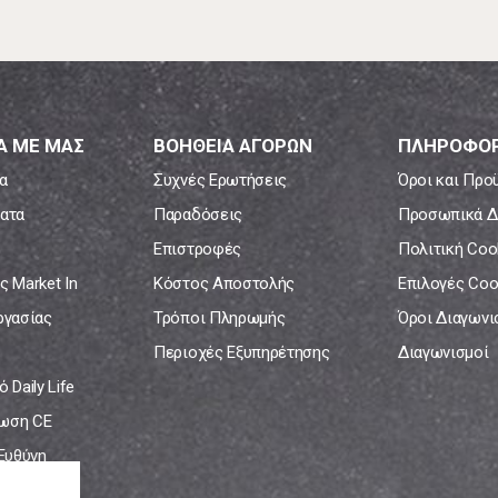
Α ΜΕ ΜΑΣ
ΒΟΗΘΕΙΑ ΑΓΟΡΩΝ
ΠΛΗΡΟΦΟΡ
α
Συχνές Ερωτήσεις
Όροι και Προ
ατα
Παραδόσεις
Προσωπικά Δ
Επιστροφές
Πολιτική Coo
ς Market In
Κόστος Αποστολής
Επιλογές Coo
ργασίας
Τρόποι Πληρωμής
Όροι Διαγων
Περιοχές Εξυπηρέτησης
Διαγωνισμοί
 Daily Life
ωση CE
 Ευθύνη
νία