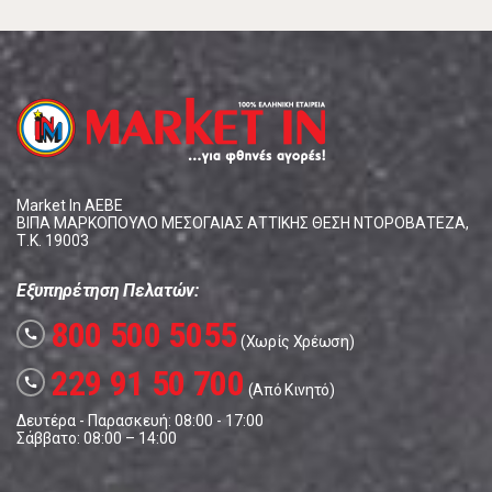
Market In ΑΕΒΕ
ΒΙΠΑ ΜΑΡΚΟΠΟΥΛΟ ΜΕΣΟΓΑΙΑΣ ΑΤΤΙΚΗΣ ΘΕΣΗ ΝΤΟΡΟΒΑΤΕΖΑ,
Τ.Κ. 19003
Εξυπηρέτηση Πελατών:
800 500 5055
call
(Χωρίς Χρέωση)
229 91 50 700
call
(Από Κινητό)
Δευτέρα - Παρασκευή: 08:00 - 17:00
Σάββατο: 08:00 – 14:00