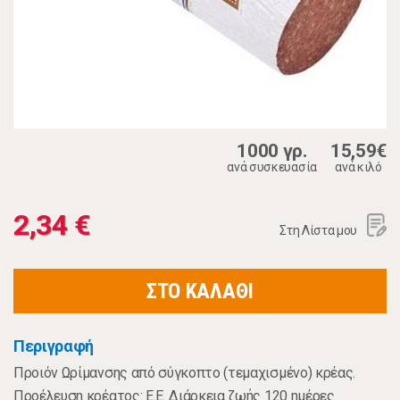
1000 γρ.
15,59€
ανά συσκευασία
ανά κιλό
2,34 €
Στη Λίστα μου
ΣΤΟ ΚΑΛΑΘΙ
Περιγραφή
Προιόν Ωρίμανσης από σύγκοπτο (τεμαχισμένο) κρέας.
Προέλευση κρέατος: Ε.Ε. Διάρκεια ζωής 120 ημέρες