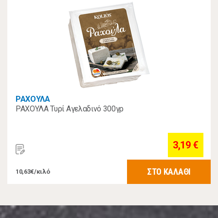
ΡΑΧΟΥΛΑ
ΡΑΧΟΥΛΑ Τυρί Αγελαδινό 300γρ
3,19 €
ΣΤΟ ΚΑΛΑΘΙ
10,63€/κιλό