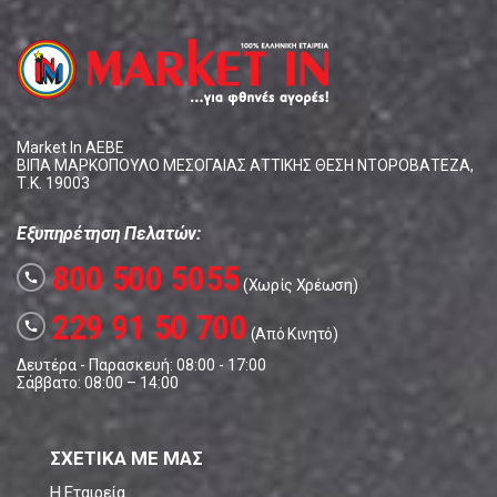
Market In ΑΕΒΕ
ΒΙΠΑ ΜΑΡΚΟΠΟΥΛΟ ΜΕΣΟΓΑΙΑΣ ΑΤΤΙΚΗΣ ΘΕΣΗ ΝΤΟΡΟΒΑΤΕΖΑ,
Τ.Κ. 19003
Εξυπηρέτηση Πελατών:
800 500 5055
call
(Χωρίς Χρέωση)
229 91 50 700
call
(Από Κινητό)
Δευτέρα - Παρασκευή: 08:00 - 17:00
Σάββατο: 08:00 – 14:00
ΣΧΕΤΙΚΑ ΜΕ ΜΑΣ
Η Εταιρεία