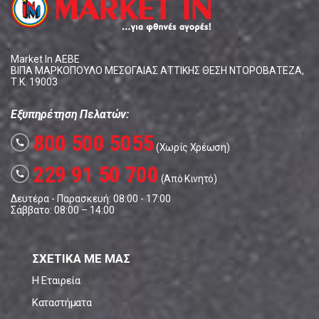
Market In ΑΕΒΕ
ΒΙΠΑ ΜΑΡΚΟΠΟΥΛΟ ΜΕΣΟΓΑΙΑΣ ΑΤΤΙΚΗΣ ΘΕΣΗ ΝΤΟΡΟΒΑΤΕΖΑ,
Τ.Κ. 19003
Εξυπηρέτηση Πελατών:
800 500 5055
call
(Χωρίς Χρέωση)
229 91 50 700
call
(Από Κινητό)
Δευτέρα - Παρασκευή: 08:00 - 17:00
Σάββατο: 08:00 – 14:00
ΣΧΕΤΙΚΑ ΜΕ ΜΑΣ
Η Εταιρεία
Καταστήματα