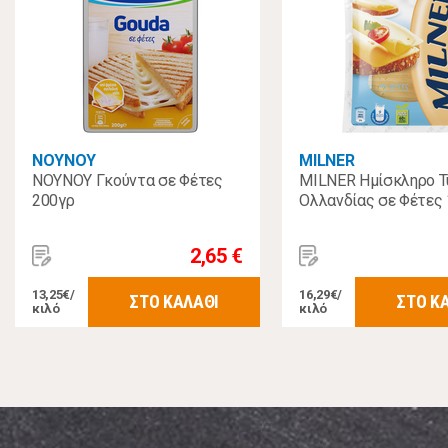
ΝΟΥΝΟΥ
MILNER
ΝΟΥΝΟΥ Γκούντα σε Φέτες
MILNER Ημίσκληρο Τ
200γρ
Ολλανδίας σε Φέτες 
2,65 €
13,25€/
16,29€/
ΣΤΟ ΚΑΛΑΘΙ
ΣΤΟ Κ
κιλό
κιλό