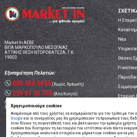
ΣΧΕΤΙΚ
Η Εταιρεί
Καταστήμ
Νέα
Market In ΑΕΒΕ
ΒΙΠΑ ΜΑΡΚΟΠΟΥΛΟ ΜΕΣΟΓΑΙΑΣ
Υπηρεσίε
ΑΤΤΙΚΗΣ ΘΕΣΗ ΝΤΟΡΟΒΑΤΕΖΑ, Τ.Κ.
19003
Θέσεις Ε
Franchise
Εξυπηρέτηση Πελατών:
Περιοδικό
800 500 5055
call
(Χωρίς Χρέωση)
Συμμόρφ
229 91 50 700
call
(Από Κινητό)
Εταιρική
Δευτέρα - Παρασκευή: 08:00 - 17:00
Επικοινω
Χρησιμοποιούμε cookies
Σάββατο: 08:00 – 14:00
Αναμένουμε από τους χρήστες να ενημερώνονται για τον τρόπο με τον ο
Google
και οι συνεργάτες μας θα χρησιμοποιούν τα προσωπικά τους δε
όταν δίνουν τη συγκατάθεσή τους και βελτιώνουν την εμπειρία χρήστη.
cookies που διατηρούν τη λειτουργία του ιστότοπου είναι πάντα ενεργο
Χρησιμοποιούμε αναλυτικά στοιχεία και μάρκετινγκ cookies για να μας