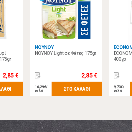
ΝΟΥΝΟΥ
ECONO
υρί
NOYNOY Light σε Φέτες 175gr
ECONOMY
175gr
400γρ
2,85 €
2,85 €
16,29€/
9,73€/
ΑΛΑΘΙ
ΣΤΟ ΚΑΛΑΘΙ
κιλό
κιλό