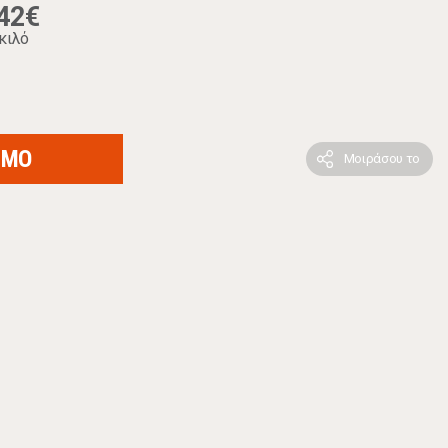
42€
κιλό
ΙΜΟ
Μοιράσου το