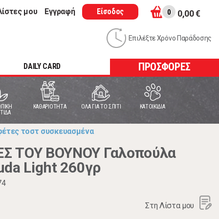
λίστες μου
Εγγραφή
Είσοδος
0
0,00 €
Επιλέξτε Χρόνο Παράδοσης
ΠΡΟΣΦΟΡΕΣ
DAILY CARD
ΠΙΚΗ
ΚΑΘΑΡΙΟΤΗΤΑ
ΟΛΑ ΓΙΑ ΤΟ ΣΠΙΤΙ
ΚΑΤΟΙΚΙΔΙΑ
ΤΙΔΑ
φέτες τοστ συσκευασμένα
Σ ΤΟΥ ΒΟΥΝΟΥ Γαλοπούλα
da Light 260γρ
74
Στη Λίστα μου