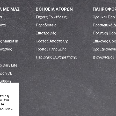
Α ΜΕ ΜΑΣ
ΒΟΗΘΕΙΑ ΑΓΟΡΩΝ
ΠΛΗΡΟΦΟΡ
α
Συχνές Ερωτήσεις
Όροι και Προ
ατα
Παραδόσεις
Προσωπικά Δ
Επιστροφές
Πολιτική Coo
ς Market In
Κόστος Αποστολής
Επιλογές Coo
ργασίας
Τρόποι Πληρωμής
Όροι Διαγων
Περιοχές Εξυπηρέτησης
Διαγωνισμοί
 Daily Life
ωση CE
 Ευθύνη
νία
ποίο η
δομένα
 Τα
ποιημένα.