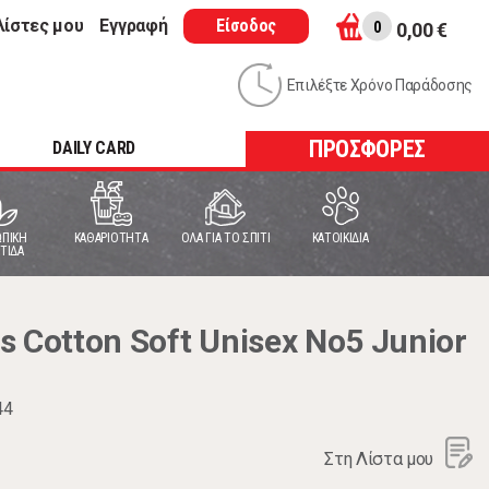
λίστες μου
Εγγραφή
Είσοδος
0
0,00 €
Επιλέξτε Χρόνο Παράδοσης
ΠΡΟΣΦΟΡΕΣ
DAILY CARD
ΠΙΚΗ
ΚΑΘΑΡΙΟΤΗΤΑ
ΟΛΑ ΓΙΑ ΤΟ ΣΠΙΤΙ
ΚΑΤΟΙΚΙΔΙΑ
ΤΙΔΑ
 Cotton Soft Unisex No5 Junior
μ
44
Στη Λίστα μου