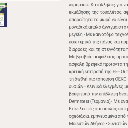
«κρεμάει». Κατάλληλες για να
εκμάθησης της τουαλέτας, α
απαραίτητα το μωρό να είναι 
μοναδικά απαλό άγγιγμα στο 
μεγέθη.• Mε καινοτόμο τεχνο
εσωτερικό της πάνας και πυ
διαρροές και τη στεγνότητα 
Με βραβείο ασφάλειας προϊό
ασφαλή βρεφικά προϊόντα της
κριτική επιτροπή της ΕΕ.• Ο
τη διεθνή πιστοποίηση OEK
ουσιών.• Κλινικά ελεγμένες 
βρέφη υπό την επίβλεψη δερ
Dermatest (Γερμανία).• Με α
Extra λεπτές και απαλές επι
σχεδιάκια, εμπνευσμένα από 
Μαιευτών Αθήνας.• Συνιστώντ