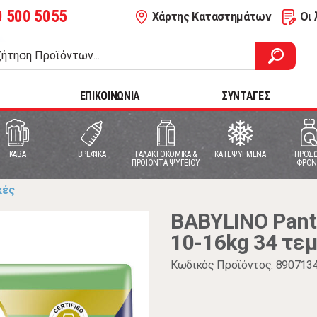
0 500 5055
Χάρτης Καταστημάτων
Οι 
ΕΠΙΚΟΙΝΩΝΙΑ
ΣΥΝΤΑΓΕΣ
ΚΑΒΑ
ΒΡΕΦΙΚΑ
ΓΑΛΑΚΤΟΚΟΜΙΚΑ &
ΚΑΤΕΨΥΓΜΕΝΑ
ΠΡΟΣΩ
ΠΡΟΙΟΝΤΑ ΨΥΓΕΙΟΥ
ΦΡΟΝ
κές
BABYLINO Pants
10-16kg 34 τε
Κωδικός Προϊόντος: 890713