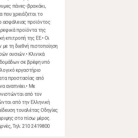
υμες πάνες-βρακάκι,
 που χρειάζεται το
ίο ασφάλειας προϊόντος
βρεφικά προϊόντα της
ή επιτροπή της ΕΕ.• Οι
 με τη διεθνή πιστοποίηση
ρών ουσιών.• Κλινικά
βδομάδων σε βρέφη υπό
λογικό εργαστήριο
ματα προστασίας από
να αναπνέει.• Με
Συνιστώνται από τον
νται από την Ελληνική
αίδευση τουαλέτας Οδηγίες
ρριψης στο πίσω μέρος.
αρνές, Τηλ: 210 2419800