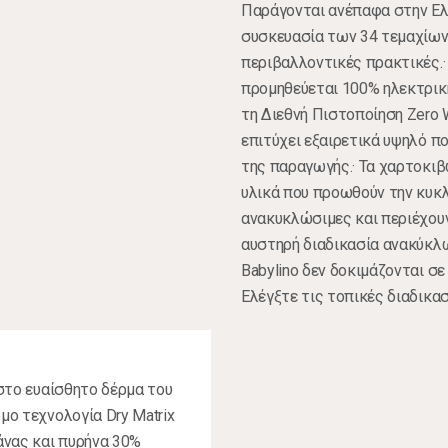
Παράγονται ανέπαφα στην Ελλ
συσκευασία των 34 τεμαχίων
περιβαλλοντικές πρακτικές.· 
προμηθεύεται 100% ηλεκτρική
τη Διεθνή Πιστοποίηση Zero 
επιτύχει εξαιρετικά υψηλό π
της παραγωγής.· Τα χαρτοκιβ
υλικά που προωθούν την κυκλ
ανακυκλώσιμες και περιέχουν
αυστηρή διαδικασία ανακύκλω
Babylino δεν δοκιμάζονται σ
Ελέγξτε τις τοπικές διαδικα
 στο ευαίσθητο δέρμα του
μο τεχνολογία Dry Matrix
άνας και πυρήνα 30%