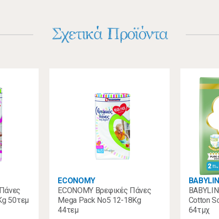
Σχετικά Προϊόντα
ECONOMY
BABYLI
Πάνες
ECONOMY Βρεφικές Πάνες
BABYLIN
Kg 50τεμ
Mega Pack No5 12-18Kg
Cotton S
44τεμ
64τμχ