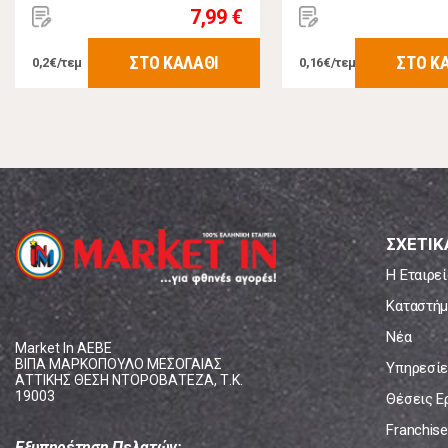
7,99 €
ΣΤΟ ΚΑΛΑΘΙ
ΣΤΟ Κ
0,2€/τεμ
0,16€/τεμ
ΣΧΕΤΙΚ
Η Εταιρεί
Καταστήμ
Νέα
Market In ΑΕΒΕ
ΒΙΠΑ ΜΑΡΚΟΠΟΥΛΟ ΜΕΣΟΓΑΙΑΣ
Υπηρεσίε
ΑΤΤΙΚΗΣ ΘΕΣΗ ΝΤΟΡΟΒΑΤΕΖΑ, Τ.Κ.
19003
Θέσεις Ε
Franchise
Εξυπηρέτηση Πελατών: