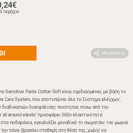
0,24€
ά τεμάχιο
ΘΙ
Μοιράσου το
no Sensitive Pants Cotton Soft είναι σχεδιασμένες με βάση το
e Care System, που αποτυπώνει όλο το Σύστημα ελέγχων,
 διαδικασιών διασφάλισης ποιότητας πίσω από την
‘all around elastic’ προσφέρει 360ο ελαστικότητα
 στα ποδαράκια, αγκαλιάζει μοναδικά το σωματάκι του μωρού
ί την πάνα-βρακάκι σταθερή στη θέση της, χωρίς να