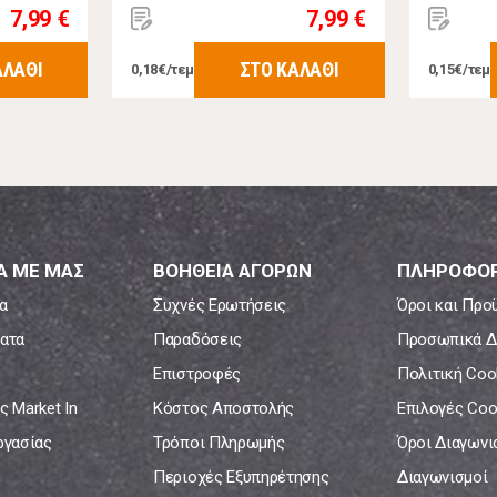
7,99 €
7,99 €
ΑΛΑΘΙ
ΣΤΟ ΚΑΛΑΘΙ
0,18€/τεμ
0,15€/τεμ
Α ΜΕ ΜΑΣ
ΒΟΗΘΕΙΑ ΑΓΟΡΩΝ
ΠΛΗΡΟΦΟΡ
α
Συχνές Ερωτήσεις
Όροι και Προ
ατα
Παραδόσεις
Προσωπικά Δ
Επιστροφές
Πολιτική Coo
ς Market In
Κόστος Αποστολής
Επιλογές Coo
ργασίας
Τρόποι Πληρωμής
Όροι Διαγων
Περιοχές Εξυπηρέτησης
Διαγωνισμοί