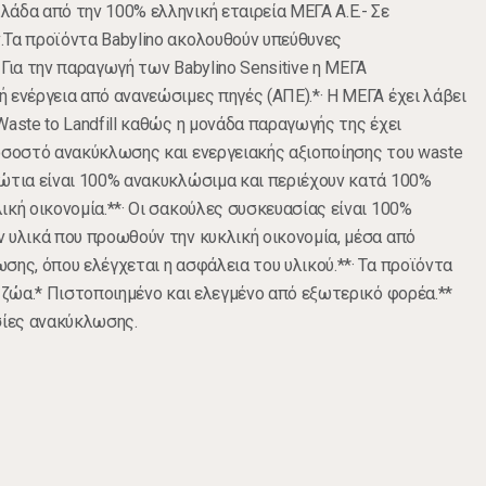
άδα από την 100% ελληνική εταιρεία ΜΕΓΑ Α.Ε.- Σε
.Τα προϊόντα Babylino ακολουθούν υπεύθυνες
Για την παραγωγή των Babylino Sensitive η ΜΕΓΑ
 ενέργεια από ανανεώσιμες πηγές (ΑΠΕ).*· Η ΜΕΓΑ έχει λάβει
Waste to Landfill καθώς η μονάδα παραγωγής της έχει
οσοστό ανακύκλωσης και ενεργειακής αξιοποίησης του waste
ώτια είναι 100% ανακυκλώσιμα και περιέχουν κατά 100%
ική οικονομία.**· Οι σακούλες συσκευασίας είναι 100%
 υλικά που προωθούν την κυκλική οικονομία, μέσα από
σης, όπου ελέγχεται η ασφάλεια του υλικού.**· Τα προϊόντα
ε ζώα.* Πιστοποιημένο και ελεγμένο από εξωτερικό φορέα.**
σίες ανακύκλωσης.