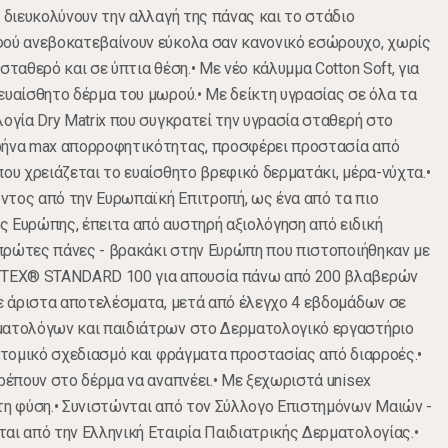
 διευκολύνουν την αλλαγή της πάνας και το στάδιο
φού ανεβοκατεβαίνουν εύκολα σαν κανονικό εσώρουχο, χωρίς
σταθερό και σε ύπτια θέση.• Με νέο κάλυμμα Cotton Soft, για
ευαίσθητο δέρμα του μωρού.• Με δείκτη υγρασίας σε όλα τα
λογία Dry Matrix που συγκρατεί την υγρασία σταθερή στο
ρήνα max απορροφητικότητας, προσφέρει προστασία από
που χρειάζεται το ευαίσθητο βρεφικό δερματάκι, μέρα-νύχτα.•
ντος από την Ευρωπαϊκή Επιτροπή, ως ένα από τα πιο
 Ευρώπης, έπειτα από αυστηρή αξιολόγηση από ειδική
ι πρώτες πάνες - βρακάκι στην Ευρώπη που πιστοποιήθηκαν με
O-TEX® STANDARD 100 για απουσία πάνω από 200 βλαβερών
με άριστα αποτελέσματα, μετά από έλεγχο 4 εβδομάδων σε
ματολόγων και παιδιάτρων στο Δερματολογικό εργαστήριο
νατομικό σχεδιασμό και φράγματα προστασίας από διαρροές.•
τρέπουν στο δέρμα να αναπνέει.• Με ξεχωριστά unisex
τη φύση.• Συνιστώνται από τον Σύλλογο Επιστημόνων Μαιών -
αι από την Ελληνική Εταιρία Παιδιατρικής Δερματολογίας.•