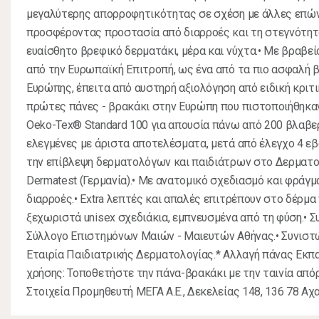
μεγαλύτερης απορροφητικότητας σε σχέση με άλλες επών
προσφέροντας προστασία από διαρροές και τη στεγνότητα
ευαίσθητο βρεφικό δερματάκι, μέρα και νύχτα.• Με βραβε
από την Ευρωπαϊκή Επιτροπή, ως ένα από τα πιο ασφαλή 
Ευρώπης, έπειτα από αυστηρή αξιολόγηση από ειδική κριτικ
πρώτες πάνες - βρακάκι στην Ευρώπη που πιστοποιήθηκαν
Oeko-Tex® Standard 100 για απουσία πάνω από 200 βλαβε
ελεγμένες με άριστα αποτελέσματα, μετά από έλεγχο 4 ε
την επίβλεψη δερματολόγων και παιδιάτρων στο Δερματο
Dermatest (Γερμανία).• Με ανατομικό σχεδιασμό και φράγ
διαρροές.• Extra λεπτές και απαλές επιτρέπουν στο δέρμα 
ξεχωριστά unisex σχεδιάκια, εμπνευσμένα από τη φύση.• 
Σύλλογο Επιστημόνων Μαιών - Μαιευτών Αθήνας.• Συνιστώ
Εταιρία Παιδιατρικής Δερματολογίας.* Αλλαγή πάνας Εκπ
χρήσης: Τοποθετήστε την πάνα-βρακάκι με την ταινία από
Στοιχεία Προμηθευτή ΜΕΓΑ Α.Ε., Δεκελείας 148, 136 78 Αχ