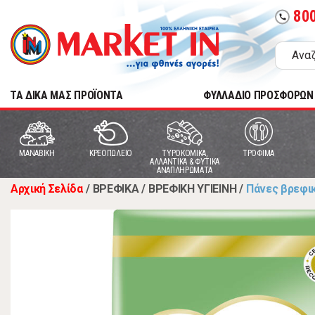
80
call
TA ΔΙΚΑ ΜΑΣ ΠΡΟΪΟΝΤΑ
ΦΥΛΛΑΔΙΟ ΠΡΟΣΦΟΡΩΝ
MANABIKH
ΚΡΕΟΠΩΛΕΙΟ
ΤΥΡΟΚΟΜΙΚΑ,
ΤΡΟΦΙΜΑ
ΑΛΛΑΝΤΙΚΑ & ΦΥΤΙΚΑ
ΑΝΑΠΛΗΡΩΜΑΤΑ
Αρχική Σελίδα
/
ΒΡΕΦΙΚΑ
/
ΒΡΕΦΙΚΗ ΥΓΙΕΙΝΗ
/
Πάνες βρεφι