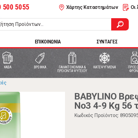
0 500 5055
Χάρτης Καταστημάτων
Οι 
ΕΠΙΚΟΙΝΩΝΙΑ
ΣΥΝΤΑΓΕΣ
ΚΑΒΑ
ΒΡΕΦΙΚΑ
ΓΑΛΑΚΤΟΚΟΜΙΚΑ &
ΚΑΤΕΨΥΓΜΕΝΑ
ΠΡΟΣΩ
ΠΡΟΙΟΝΤΑ ΨΥΓΕΙΟΥ
ΦΡΟΝ
κές
BABYLINO Βρεφι
No3 4-9 Kg 56 
Κωδικός Προϊόντος: 890509