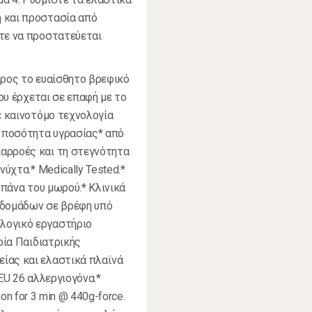
 και προστασία από
στε να προστατεύεται
προς το ευαίσθητο βρεφικό
που έρχεται σε επαφή με το
ε καινοτόμο τεχνολογία
η ποσότητα υγρασίας* από
αρροές και τη στεγνότητα
ύχτα.* Medically Tested.*
 πάνα του μωρού.* Κλινικά
βδομάδων σε βρέφη υπό
λογικό εργαστήριο
ρία Παιδιατρικής
ίας και ελαστικά πλαϊνά
ΕU 26 αλλεργιογόνα.*
tion for 3 min @ 440g-force.