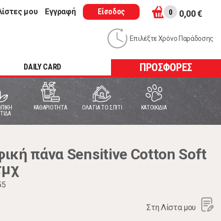
λίστες μου
Εγγραφή
Είσοδος
0
0,00 €
Επιλέξτε Χρόνο Παράδοσης
ΠΡΟΣΦΟΡΕΣ
DAILY CARD
ΠΙΚΗ
ΚΑΘΑΡΙΟΤΗΤΑ
ΟΛΑ ΓΙΑ ΤΟ ΣΠΙΤΙ
ΚΑΤΟΙΚΙΔΙΑ
ΤΙΔΑ
κή πάνα Sensitive Cotton Soft
τμχ
55
Στη Λίστα μου