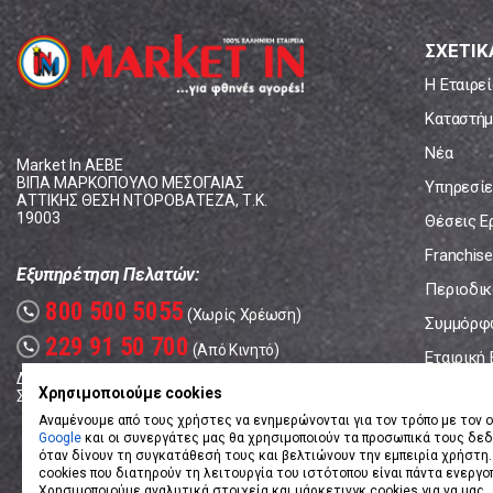
ΣΧΕΤΙΚ
Η Εταιρεί
Καταστήμ
Νέα
Market In ΑΕΒΕ
ΒΙΠΑ ΜΑΡΚΟΠΟΥΛΟ ΜΕΣΟΓΑΙΑΣ
Υπηρεσίε
ΑΤΤΙΚΗΣ ΘΕΣΗ ΝΤΟΡΟΒΑΤΕΖΑ, Τ.Κ.
19003
Θέσεις Ε
Franchise
Εξυπηρέτηση Πελατών:
Περιοδικό
800 500 5055
call
(Χωρίς Χρέωση)
Συμμόρφ
229 91 50 700
call
(Από Κινητό)
Εταιρική
Δευτέρα - Παρασκευή: 08:00 - 17:00
Επικοινω
Χρησιμοποιούμε cookies
Σάββατο: 08:00 – 14:00
Αναμένουμε από τους χρήστες να ενημερώνονται για τον τρόπο με τον ο
Google
και οι συνεργάτες μας θα χρησιμοποιούν τα προσωπικά τους δε
όταν δίνουν τη συγκατάθεσή τους και βελτιώνουν την εμπειρία χρήστη.
cookies που διατηρούν τη λειτουργία του ιστότοπου είναι πάντα ενεργο
Χρησιμοποιούμε αναλυτικά στοιχεία και μάρκετινγκ cookies για να μας