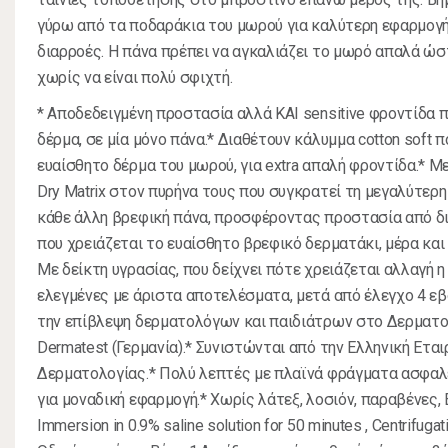
γύρω από τα ποδαράκια του μωρού για καλύτερη εφαρμογή
διαρροές. Η πάνα πρέπει να αγκαλιάζει το μωρό απαλά ώ
χωρίς να είναι πολύ σφιχτή.
* Αποδεδειγμένη προστασία αλλά ΚΑΙ sensitive φροντίδα 
δέρμα, σε μία μόνο πάνα.* Διαθέτουν κάλυμμα cotton soft 
ευαίσθητο δέρμα του μωρού, για extra απαλή φροντίδα.* M
Dry Matrix στον πυρήνα τους που συγκρατεί τη μεγαλύτερ
κάθε άλλη βρεφική πάνα, προσφέροντας προστασία από δι
που χρειάζεται το ευαίσθητο βρεφικό δερματάκι, μέρα και ν
Με δείκτη υγρασίας, που δείχνει πότε χρειάζεται αλλαγή η
ελεγμένες με άριστα αποτελέσματα, μετά από έλεγχο 4 ε
την επίβλεψη δερματολόγων και παιδιάτρων στο Δερματο
Dermatest (Γερμανία).* Συνιστώνται από την Ελληνική Εται
Δερματολογίας.* Πολύ λεπτές με πλαϊνά φράγματα ασφαλε
για μοναδική εφαρμογή.* Χωρίς λάτεξ, λοσιόν, παραβένες, 
Immersion in 0.9% saline solution for 50 minutes , Centrifuga