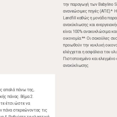
την παραγωγή των Babylino S
ανανεώσιμες πηγές (ΑΠΕ).*· Η
Landfill καθώς η μονάδα παρ
ανακύκλωσης και ενεργειακής
είναι 100% ανακυκλώσιμα και
οικονομία.**· Οι σακούλες σ
προωθούν την κυκλική οικονο
ελέγχεται η ασφάλεια του υλι
Πιστοποιημένο και ελεγμένο 
ανακύκλωσης.
ας απαλά πάνω της,
ής πάνας. Βήμα 2.
τε έτσι ώστε να
την πάνα στερεώνοντας τις
α 4. Ρυθμίστε τα ελαστικά