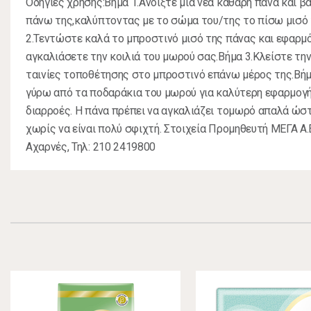
Οδηγίες χρήσης:Βήμα 1.Ανοίξτε μια νέα καθαρή πάνα και 
πάνω της,καλύπτοντας με το σώμα του/της το πίσω μισό
2.Τεντώστε καλά το μπροστινό μισό της πάνας και εφαρμ
αγκαλιάσετε την κοιλιά του μωρού σας.Βήμα 3.Κλείστε τη
ταινίες τοποθέτησης στο μπροστινό επάνω μέρος της.Βήμ
γύρω από τα ποδαράκια του μωρού για καλύτερη εφαρμογ
διαρροές. Η πάνα πρέπει να αγκαλιάζει τομωρό απαλά ώσ
χωρίς να είναι πολύ σφιχτή. Στοιχεία Προμηθευτή ΜΕΓΑ Α.Ε
Αχαρνές, Τηλ: 210 2419800