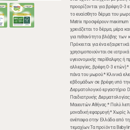
προορίζονται για βρέφη 0-3 ε
το ευαίσθητο δέρμα του μωρού
Matrix προσφέρουν maximum 
χρειάζεται το δέρμα, μέρα κα
για πιθανότητα βλάβης των κ
Πρόκειται για ένα εξαιρετικ
χρησιμοποιούνται σε ιατρικ
υγειονομικής περίθαλψης ή π
αλλεργίες, βρέφη 0-3 ετών).*
πάνα του μωρού.* Κλινικά ελ
εβδομάδων σε βρέφη υπό την
Δερματολογικό εργαστήριο De
Παιδιατρικής Δερματολογίας
Μαιευτών Αθήνας.* Πολύ λεπ
μοναδική εφαρμογή.* Χωρίς λ
ανέπαφα στην Ελλάδα από την
τεμαχίων.Τα προϊόντα Babyli