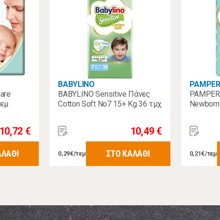
BABYLINO
PAMPER
are
BABYLINO Sensitive Πάνες
PAMPERS
τεμ
Cotton Soft No7 15+ Kg 36 τμχ
Newborn
10,72 €
10,49 €
ΑΛΑΘΙ
ΣΤΟ ΚΑΛΑΘΙ
0,29€/τεμ
0,21€/τεμ