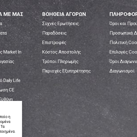
Α ΜΕ ΜΑΣ
ΒΟΗΘΕΙΑ ΑΓΟΡΩΝ
ΠΛΗΡΟΦΟΡ
α
Συχνές Ερωτήσεις
Όροι και Προ
ατα
Παραδόσεις
Προσωπικά Δ
Επιστροφές
Πολιτική Coo
ς Market In
Κόστος Αποστολής
Επιλογές Coo
ργασίας
Τρόποι Πληρωμής
Όροι Διαγων
Περιοχές Εξυπηρέτησης
Διαγωνισμοί
 Daily Life
ωση CE
 Ευθύνη
νία
ποίο η
δομένα
 Τα
ποιημένα.