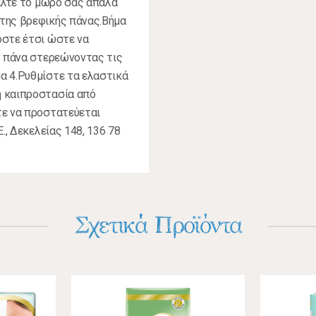
βάλτε το μωρό σας απαλά
 της βρεφικής πάνας.Βήμα
όστε έτσι ώστε να
ν πάνα στερεώνοντας τις
α 4.Ρυθμίστε τα ελαστικά
ή καιπροστασία από
τε να προστατεύεται
., Δεκελείας 148, 136 78
Σχετικά Προϊόντα