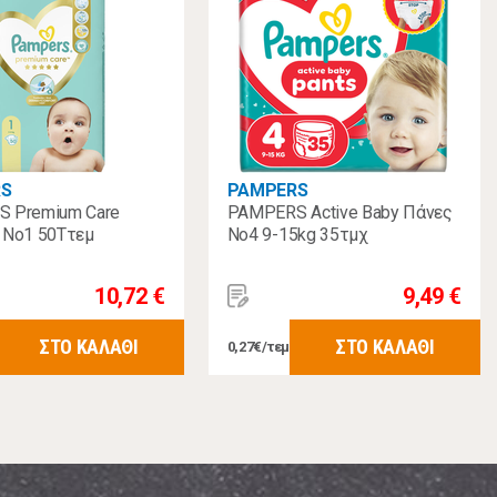
S
PAMPERS
 Premium Care
PAMPERS Active Baby Πάνες
 No1 50Tτεμ
No4 9-15kg 35τμχ
10,72 €
9,49 €
ΣΤΟ ΚΑΛΑΘΙ
ΣΤΟ ΚΑΛΑΘΙ
0,27€/τεμ