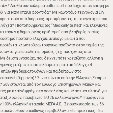
τών.* Διαθέτουν κάλυμμα cotton soft που έρχεται σε επαφή με
, για extra απαλή φροντίδα.* Mε καινοτόμο τεχνολογία Dry
προστασία από διαρροές, προσφέροντας τη στεγνότητα που
ι νύχτα.* Πιστοποιημένες ως “Medically tested” και ελεγμένες
υττάρων ή δημιουργίας ερεθισμού από βλαβερές ουσίες.
ά αυστηρό πρότυπο ελέγχου, ανάλογο με αυτά που
ά προϊόντα, κλωστοϋφαντουργικα προϊόντα στον τομέα της
ροϊόντα για ευαίσθητες ομάδες (π.χ. πάσχοντες από
 Με δείκτη υγρασίας, που δείχνει πότε χρειάζεται αλλαγή η
εγμένες με άριστα αποτελέσματα, μετά από έλεγχο 4
 επίβλεψη δερματολόγων και παιδιάτρων στο
rmatest (Γερμανία).* Συνιστώνται από την Ελληνική Εταιρία
.* Συνιστώνται από τον Σύλλογο Επιστημόνων Μαιών και
τές με πλαϊνά φράγματα ασφαλείας και ελαστικά πλαϊνά για
άτεξ, λοσιόν, παραβένες, ΕU 26 αλλεργιογόνα.* Παράγονται
 100% ελληνική εταιρεία ΜΕΓΑ Α.Ε.- Σε συσκευασία των 56
no ακολουθούν υπεύθυνες περιβαλλοντικές πρακτικές.· Για