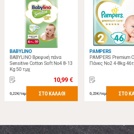
BABYLINO
PAMPERS
BABYLINO Βρεφική πάνα
PAMPERS Premium C
Sensitive Cotton Soft No4 8-13
Πάνες Νο2 4-8kg 46
Kg 50 τμχ
10,99 €
ΣΤΟ ΚΑΛΑΘΙ
ΣΤΟ Κ
0,22€/τεμ
0,23€/τεμ