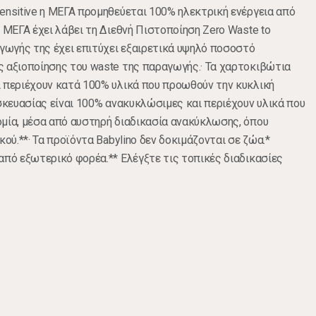
ensitive η ΜΕΓΑ προμηθεύεται 100% ηλεκτρική ενέργεια από
 ΜΕΓΑ έχει λάβει τη Διεθνή Πιστοποίηση Zero Waste to
αγωγής της έχει επιτύχει εξαιρετικά υψηλό ποσοστό
 αξιοποίησης του waste της παραγωγής.· Τα χαρτοκιβώτια
 περιέχουν κατά 100% υλικά που προωθούν την κυκλική
υσκευασίας είναι 100% ανακυκλώσιμες και περιέχουν υλικά που
μία, μέσα από αυστηρή διαδικασία ανακύκλωσης, όπου
κού.**· Τα προϊόντα Babylino δεν δοκιμάζονται σε ζώα.*
από εξωτερικό φορέα.** Ελέγξτε τις τοπικές διαδικασίες