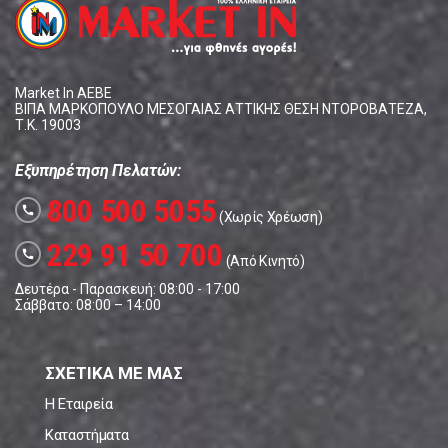
Market In ΑΕΒΕ
ΒΙΠΑ ΜΑΡΚΟΠΟΥΛΟ ΜΕΣΟΓΑΙΑΣ ΑΤΤΙΚΗΣ ΘΕΣΗ ΝΤΟΡΟΒΑΤΕΖΑ,
Τ.Κ. 19003
Εξυπηρέτηση Πελατών:
800 500 5055
call
(Χωρίς Χρέωση)
229 91 50 700
call
(Από Κινητό)
Δευτέρα - Παρασκευή: 08:00 - 17:00
Σάββατο: 08:00 – 14:00
ΣΧΕΤΙΚΑ ΜΕ ΜΑΣ
Η Εταιρεία
Καταστήματα