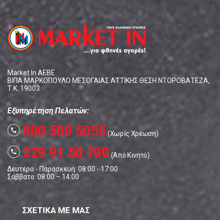
Market In ΑΕΒΕ
ΒΙΠΑ ΜΑΡΚΟΠΟΥΛΟ ΜΕΣΟΓΑΙΑΣ ΑΤΤΙΚΗΣ ΘΕΣΗ ΝΤΟΡΟΒΑΤΕΖΑ,
Τ.Κ. 19003
Εξυπηρέτηση Πελατών:
800 500 5055
call
(Χωρίς Χρέωση)
229 91 50 700
call
(Από Κινητό)
Δευτέρα - Παρασκευή: 08:00 - 17:00
Σάββατο: 08:00 – 14:00
ΣΧΕΤΙΚΑ ΜΕ ΜΑΣ