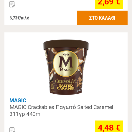
2,69 €
ΣΤΟ ΚΑΛΑΘΙ
6,73€/κιλό
MAGIC
MAGIC Crackables Παγωτό Salted Caramel
311γρ 440ml
4,48 €