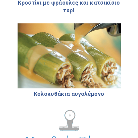
Κροστίνι µε φράουλες και κατσικίσιο
τυρί
Κολοκυθάκια αυγολέµονο