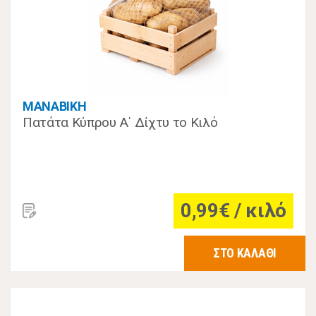
MANABIKH
Πατάτα Κύπρου Α΄ Δίχτυ το Kιλό
0,99€ / κιλό
ΣΤΟ ΚΑΛΑΘΙ