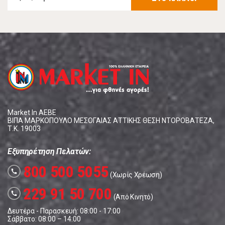
Market In ΑΕΒΕ
ΒΙΠΑ ΜΑΡΚΟΠΟΥΛΟ ΜΕΣΟΓΑΙΑΣ ΑΤΤΙΚΗΣ ΘΕΣΗ ΝΤΟΡΟΒΑΤΕΖΑ,
Τ.Κ. 19003
Εξυπηρέτηση Πελατών:
800 500 5055
call
(Χωρίς Χρέωση)
229 91 50 700
call
(Από Κινητό)
Δευτέρα - Παρασκευή: 08:00 - 17:00
Σάββατο: 08:00 – 14:00