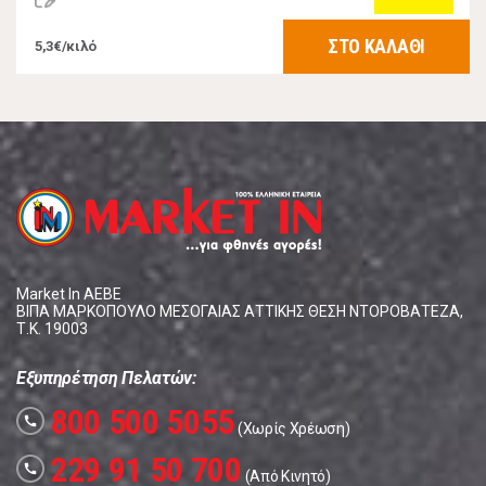
ΣΤΟ ΚΑΛΑΘΙ
5,3€/κιλό
Market In ΑΕΒΕ
ΒΙΠΑ ΜΑΡΚΟΠΟΥΛΟ ΜΕΣΟΓΑΙΑΣ ΑΤΤΙΚΗΣ ΘΕΣΗ ΝΤΟΡΟΒΑΤΕΖΑ,
Τ.Κ. 19003
Εξυπηρέτηση Πελατών:
800 500 5055
call
(Χωρίς Χρέωση)
229 91 50 700
call
(Από Κινητό)