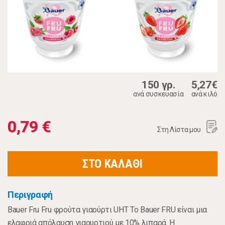
150 γρ.
5,27€
ανά συσκευασία
ανά κιλό
0,79 €
Στη Λίστα μου
ΣΤΟ ΚΑΛΑΘΙ
Περιγραφή
Bauer Fru Fru φρούτα γιαούρτι UHT Το Bauer FRU είναι μια
ελαφριά απόλαυση γιαουρτιού με 10% λιπαρά. Η