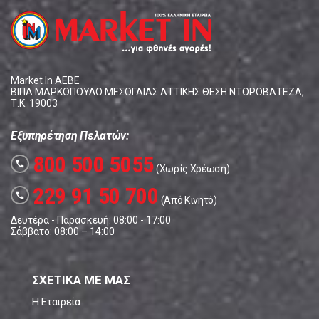
Market In ΑΕΒΕ
ΒΙΠΑ ΜΑΡΚΟΠΟΥΛΟ ΜΕΣΟΓΑΙΑΣ ΑΤΤΙΚΗΣ ΘΕΣΗ ΝΤΟΡΟΒΑΤΕΖΑ,
Τ.Κ. 19003
Εξυπηρέτηση Πελατών:
800 500 5055
call
(Χωρίς Χρέωση)
229 91 50 700
call
(Από Κινητό)
Δευτέρα - Παρασκευή: 08:00 - 17:00
Σάββατο: 08:00 – 14:00
ΣΧΕΤΙΚΑ ΜΕ ΜΑΣ
Η Εταιρεία